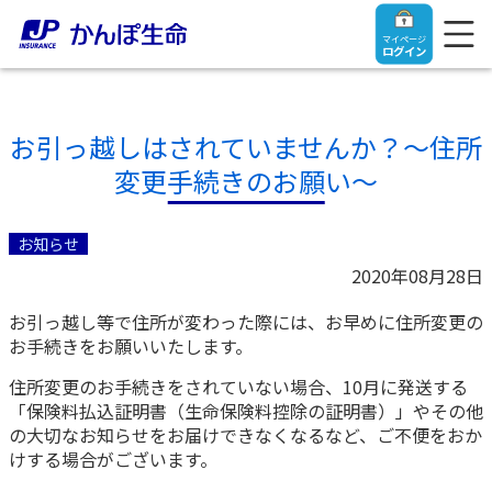
マイページ
ログイン
お引っ越しはされていませんか？～住所
変更手続きのお願い～
トップ
お知らせ
ご契約者さま
2020年08月28日
お引っ越し等で住所が変わった際には、お早めに住所変更の
保険をご検討中のお客さま
ご契約者さま
お手続きをお願いいたします。
住所変更のお手続きをされていない場合、10月に発送する
マイページログイン
法人のお客さま
保険をご検討中のお客さま
「保険料払込証明書（生命保険料控除の証明書）」やその他
の大切なお知らせをお届けできなくなるなど、ご不便をおか
けする場合がございます。
お役立ち情報
【まずはご相談ください】企業経営でお悩みの方はこ
入院保険金・手術保険金のご請求
ちら