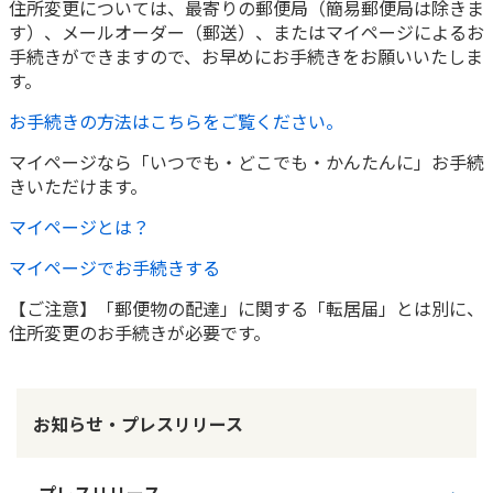
住所変更については、最寄りの郵便局（簡易郵便局は除きま
す）、メールオーダー（郵送）、またはマイページによるお
かんぽ生命について
終身保険
手続きができますので、お早めにお手続きをお願いいたしま
法人のお客さま向け商品一覧
養老保険
す。
目的から探す
よくあるご質問
かんぽ生命について
かんぽのLifeサポートナビ
定期保険
お手続きの方法はこちらをご覧ください。
お手続き一覧
お役立ち情報
学資保険
きっかけ・できごとから探す
マイページなら「いつでも・どこでも・かんたんに」お手続
お問い合わせ
かんぽ生命の団体取扱い
長寿支援保険
きいただけます。
法人向け資料請求
お見積りシミュレーション
マイページとは？
サステナビリティ
ご挨拶
保険
資料請求
マイページでお手続きする
お問い合わせ先
経営理念・経営戦略
医療
マイページでできること
株主・投資家のみなさまへ
【ご注意】「郵便物の配達」に関する「転居届」とは別に、
会社概要
お金
新規登録
住所変更のお手続きが必要です。
財務情報
子育て
ログイン
採用情報
株主・投資家のみなさまへ
ライフプラン
保険の探し方のポイント
日本郵政グループとしての取り組み
お知らせ・プレスリリース
保険かんたん診断
English
採用情報
これからのライフイベントでかかる費用とは？
CM・オウンドメディア／ソーシャルメディア