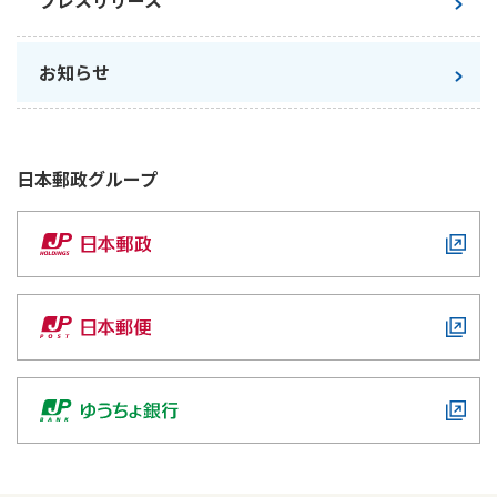
プレスリリース
ご契約内容の確認
健康情報
お客さまに関する情報等の確認の取り組み
お知らせ
ご契約手続きの流れ
かんぽブランド
保険料のお払込方法
かんぽアプリ～かんぽの健康と安心を手のひらに～
日本郵政
グループ
各種サービス・お知らせ
保険用語集
かんぽプラチナライフサービス
お問い合わせ
かんぽ生命のサステナビリティ
ご契約のしおり・約款（Web約款）
すこやか健康ラボ
保険用語集
お問い合わせ
お客さまの声／お客さまサービス向上の取組み
ラジオ体操・みんなの体操
ラジオ体操ポータルサイト