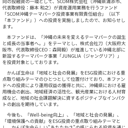
向の投融資の一環として、SCOM株式会社（沖縄県浦添市、
代表取締役：藤本 和之）が資産運用業務を行うファンド
かんぽ生命について
終身保険
「SCOM沖縄テーマパーク投資事業有限責任組合」（以下
法人のお客さま向け商品一覧
養老保険
「本ファンド」）への投資を実施しましたので、お知らせし
目的から探す
よくあるご質問
ます。
かんぽ生命について
かんぽのLifeサポートナビ
定期保険
お手続き一覧
お役立ち情報
本ファンドは、「沖縄の未来を変えるテーマパークの誕生
学資保険
きっかけ・できごとから探す
と成長の当事者へ。」をテーマとし、株式会社刀（大阪府大
お問い合わせ
かんぽ生命の団体取扱い
長寿支援保険
阪市、代表取締役CEO：森岡毅）が推進している沖縄北部に
法人向け資料請求
新設するテーマパーク事業「JUNGLIA（ジャングリア）」
お見積りシミュレーション
サステナビリティ
ご挨拶
を投資対象としております。
保険
資料請求
お問い合わせ先
経営理念・経営戦略
医療
かんぽ生命は「地域と社会の発展」をESG投資における重
マイページでできること
株主・投資家のみなさまへ
点取り組みテーマのひとつとして位置付けており、本ファン
会社概要
お金
ドへの投資により運用収益の獲得と共に、沖縄県における雇
新規登録
財務情報
子育て
用機会の創出、地域経済の活性化、観光産業における人材育
ログイン
採用情報
成など、地域の社会課題解決に資するポジティブなインパク
株主・投資家のみなさまへ
ライフプラン
保険の探し方のポイント
トの創出を期待しています。
日本郵政グループとしての取り組み
保険かんたん診断
English
今後も、「Well-being向上」、「地域と社会の発展」、
採用情報
これからのライフイベントでかかる費用とは？
「環境保護への貢献」をESG投資の重点取り組みテーマと
CM・オウンドメディア／ソーシャルメディア
し、かんぽ生命らしい"あたたかさ"の感じられる投資を通じ