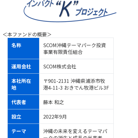
かんぽジャンクション
＜本ファンドの概要＞
名称
SCOM沖縄テーマパーク投資
事業有限責任組合
運用会社
SCOM株式会社
本社所在
〒901-2131 沖縄県浦添市牧
地
港4-11-3 おきでん牧港ビル3F
代表者
藤本 和之
設立
2022年9月
テーマ
沖縄の未来を変えるテーマパ
ークの誕生と成長の当事者