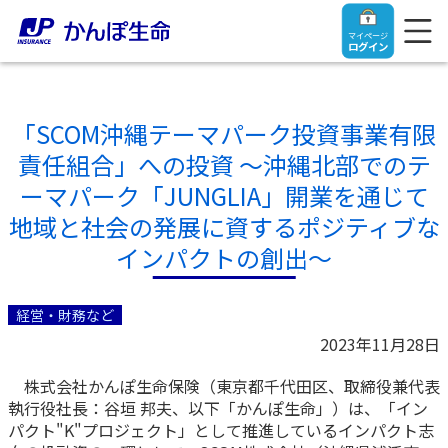
マイページ
ログイン
「SCOM沖縄テーマパーク投資事業有限
責任組合」への投資 ～沖縄北部でのテ
トップ
ーマパーク「JUNGLIA」開業を通じて
地域と社会の発展に資するポジティブな
ご契約者さま
インパクトの創出～
保険をご検討中のお客さま
ご契約者さま
経営・財務など
2023年11月28日
マイページログイン
法人のお客さま
保険をご検討中のお客さま
株式会社かんぽ生命保険（東京都千代田区、取締役兼代表
執行役社長：谷垣 邦夫、以下「かんぽ生命」）は、「イン
お役立ち情報
【まずはご相談ください】企業経営でお悩みの方はこ
入院保険金・手術保険金のご請求
パクト"K"プロジェクト」として推進しているインパクト志
ちら