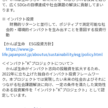
ご契約内容の確認
て、広くSDGsの目標達成や社会課題の解決に貢献してまい
健康情報
お客さまに関する情報等の確認の取り組み
ります。
※ インパクト投資
ご契約手続きの流れ
財務的リターンと並行して、ポジティブで測定可能な社
かんぽブランド
会的・環境的インパクトを生み出すことを意図する投資行
保険料のお払込方法
動
かんぽアプリ～かんぽの健康と安心を手のひらに～
各種サービス・お知らせ
【かんぽ生命 ESG投資方針】
保険用語集
かんぽプラチナライフサービス
https://www.jp-
お問い合わせ
life.japanpost.jp/aboutus/sustainability/esg/policy.html
かんぽ生命のサステナビリティ
ご契約のしおり・約款（Web約款）
＜インパクト"K"プロジェクトについて＞
すこやか健康ラボ
かんぽ生命がインパクト志向の投融資を拡大するため、
保険用語集
2022年に立ち上げた独自のインパクト投資フレームワー
お問い合わせ
ク。本プロジェクトでは実現したい未来の社会およびそれに
つながる社会課題解決に向け、一定の条件を満たした実効性
お客さまの声／お客さまサービス向上の取組み
のある投資案件を「インパクト"K"プロジェクト」として認
ラジオ体操・みんなの体操
定しています。
ラジオ体操ポータルサイト