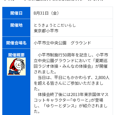
ご契約内容の確認
健康情報
お客さまに関する情報等の確認の取り組み
開催日
8月31日（金）
ご契約手続きの流れ
開催地
とうきょうとこだいらし
かんぽブランド
東京都小平市
保険料のお払込方法
かんぽアプリ～かんぽの健康と安心を手のひらに～
各種サービス・お知らせ
開催会場名
小平市立中央公園 グラウンド
保険用語集
かんぽプラチナライフサービス
開催概要
小平市制施行50周年を記念し、小平市
お問い合わせ
立中央公園グラウンドにおいて「夏期巡
かんぽ生命のサステナビリティ
回ラジオ体操・みんなの体操会」が開催
ご契約のしおり・約款（Web約款）
すこやか健康ラボ
されました。
保険用語集
当日は、平日にもかかわらず、2,800人
お問い合わせ
を超える皆さんにご参加いただきまし
た。
お客さまの声／お客さまサービス向上の取組み
体操会終了後には2013年東京国体マス
コットキャラクター｢ゆりーと｣が登場
ラジオ体操・みんなの体操
し、「ゆりーとダンス」が紹介されまし
ラジオ体操ポータルサイト
た。