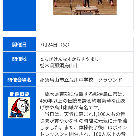
開催日
7月24日（火）
開催地
とちぎけんなすからすやまし
栃木県那須烏山市
開催会場名
那須烏山市立荒川中学校 グラウンド
開催概要
栃木県東部に位置する那須烏山市は、
450年以上の伝統を誇る絢爛豪華な山あ
げ祭や烏山和紙が有名です。
当日は、天候に恵まれ1,100人もの皆
さまが爽やかな朝の時間に元気に汗を流
しました。また、体操終了後にはポイン
トレッスンも開催され、100人以上の皆