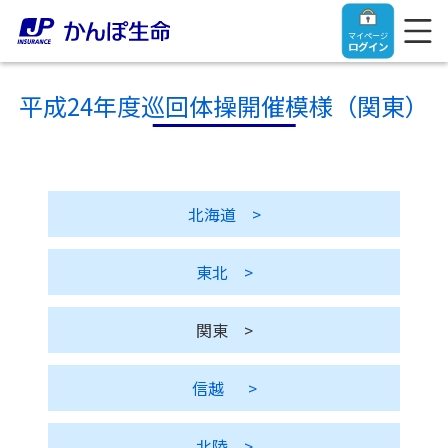
マイページ
ログイン
平成24年度巡回体操開催模様（関東）
トップ
北海道
>
ご契約者さま
東北
>
保険をご検討中のお客さま
ご契約者さま
関東
>
マイページログイン
法人のお客さま
保険をご検討中のお客さま
信越
>
お役立ち情報
【まずはご相談ください】企業経営でお悩みの方はこ
入院保険金・手術保険金のご請求
ちら
北陸
>