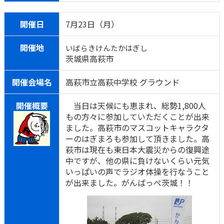
開催日
7月23日（月）
開催地
いばらきけんたかはぎし
茨城県高萩市
開催会場名
高萩市立高萩中学校 グラウンド
開催概要
当日は天候にも恵まれ、総勢1,800人
もの方々に参加していただくことが出来
ました。高萩市のマスコットキャラクタ
ーのはぎまろも参加して頂きました。高
萩市は現在も東日本大震災からの復興途
中ですが、他の県に負けないくらい元気
いっぱいの声でラジオ体操を行なうこと
が出来ました。がんばっぺ茨城！！