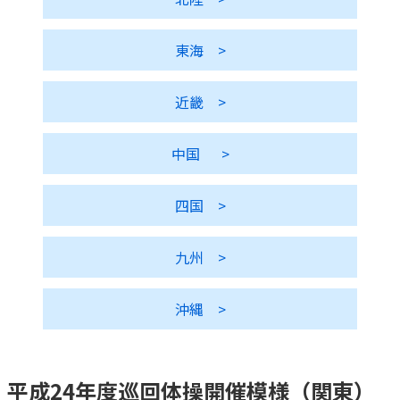
かんぽ生命について
終身保険
東海
>
法人のお客さま向け商品一覧
養老保険
目的から探す
よくあるご質問
かんぽ生命について
かんぽのLifeサポートナビ
定期保険
お手続き一覧
近畿
>
お役立ち情報
学資保険
きっかけ・できごとから探す
お問い合わせ
かんぽ生命の団体取扱い
長寿支援保険
中国
>
法人向け資料請求
お見積りシミュレーション
サステナビリティ
ご挨拶
保険
資料請求
四国
>
お問い合わせ先
経営理念・経営戦略
医療
マイページでできること
株主・投資家のみなさまへ
会社概要
お金
九州
>
新規登録
財務情報
子育て
ログイン
採用情報
株主・投資家のみなさまへ
ライフプラン
沖縄
>
保険の探し方のポイント
日本郵政グループとしての取り組み
保険かんたん診断
English
採用情報
これからのライフイベントでかかる費用とは？
平成24年度巡回体操開催模様（関東）
CM・オウンドメディア／ソーシャルメディア