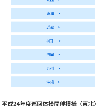
かんぽ生命について
終身保険
東海
>
法人のお客さま向け商品一覧
養老保険
目的から探す
よくあるご質問
かんぽ生命について
かんぽのLifeサポートナビ
定期保険
お手続き一覧
近畿
>
お役立ち情報
学資保険
きっかけ・できごとから探す
お問い合わせ
かんぽ生命の団体取扱い
長寿支援保険
中国
>
法人向け資料請求
お見積りシミュレーション
サステナビリティ
ご挨拶
保険
資料請求
四国
>
お問い合わせ先
経営理念・経営戦略
医療
マイページでできること
株主・投資家のみなさまへ
会社概要
お金
九州
>
新規登録
財務情報
子育て
ログイン
採用情報
株主・投資家のみなさまへ
ライフプラン
沖縄
>
保険の探し方のポイント
日本郵政グループとしての取り組み
保険かんたん診断
English
採用情報
これからのライフイベントでかかる費用とは？
平成24年度巡回体操開催模様（東北）
CM・オウンドメディア／ソーシャルメディア