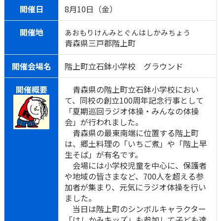
開催日
8月10日（金）
開催地
あおもりけんみとぐんはしかみちょう
青森県三戸郡階上町
開催会場名
階上町立石鉢小学校 グラウンド
開催概要
青森県の階上町立石鉢小学校におい
て、同校の創立100周年記念行事として
「夏期巡回ラジオ体操・みんなの体操
会」が行われました。
青森県の最東南端に位置する階上町
は、郷土料理の「いちご煮」や「階上早
生そば」が有名です。
会場には小学校児童を中心に、保護者
や地域の皆さまなど、700人を超える参
加者が集まり、元気にラジオ体操を行い
ました。
当日は階上町のシンボルキャラクター
「はしかみキッズ」も参加して子ども達