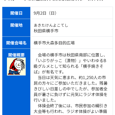
ご契約内容の確認
健康情報
お客さまに関する情報等の確認の取り組み
開催日
9月2日（日）
ご契約手続きの流れ
開催地
あきたけんよこてし
かんぽブランド
秋田県横手市
保険料のお払込方法
かんぽアプリ～かんぽの健康と安心を手のひらに～
各種サービス・お知らせ
開催会場名
横手市大森多目的広場
保険用語集
かんぽプラチナライフサービス
開催概要
会場の横手市は秋田県南部に位置し、
お問い合わせ
「いぶりがっこ（漬物）」やいわゆるB
かんぽ生命のサステナビリティ
級グルメとして知られる「横手焼きそ
ご契約のしおり・約款（Web約款）
すこやか健康ラボ
ば」が有名です。
保険用語集
当日は天気に恵まれ、約1,250人の市
お問い合わせ
民の方々にご参加いただきました。残暑
きびしい日差しの中でしたが、参加者全
お客さまの声／お客さまサービス向上の取組み
員が暑さに負けずに元気にラジオ体操を
行いました。
ラジオ体操・みんなの体操
体操会終了後には、市民参加の綱引き
ラジオ体操ポータルサイト
大会等も行われ、ラジオ体操がよい準備