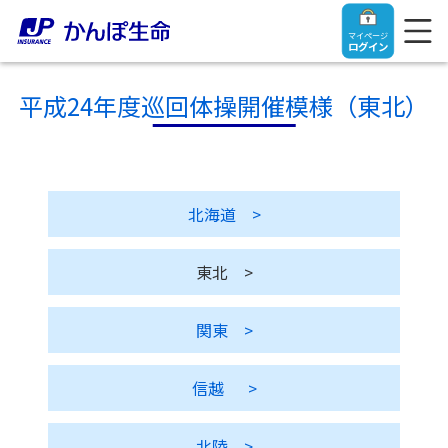
マイページ
ログイン
平成24年度巡回体操開催模様（東北）
トップ
北海道
>
ご契約者さま
東北
>
保険をご検討中のお客さま
ご契約者さま
関東
>
マイページログイン
法人のお客さま
保険をご検討中のお客さま
信越
>
お役立ち情報
【まずはご相談ください】企業経営でお悩みの方はこ
入院保険金・手術保険金のご請求
ちら
北陸
>