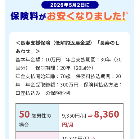
かんぽ生命について
終身保険
法人のお客さま向け商品一覧
養老保険
目的から探す
よくあるご質問
かんぽ生命について
かんぽのLifeサポートナビ
定期保険
お手続き一覧
お役立ち情報
学資保険
＜長寿支援保険（低解約返戻金型）「長寿のし
きっかけ・できごとから探す
お問い合わせ
かんぽ生命の団体取扱い
あわせ」＞
長寿支援保険
法人向け資料請求
基本年金額：10万円 年金支払期間：30年（30
お見積りシミュレーション
サステナビリティ
ご挨拶
保険
回分） 保証期間：20年（20回分）
資料請求
年金支払開始年齢：70歳 保険料払込期間：20
お問い合わせ先
経営理念・経営戦略
医療
マイページでできること
年 年金受取総額：300万円 保険料払込方法：
株主・投資家のみなさまへ
会社概要
お金
口座払込み の保険料例
新規登録
財務情報
子育て
ログイン
採用情報
株主・投資家のみなさまへ
ライフプラン
保険の探し方のポイント
50
8,360
歳男性の
9,350円/月
⇒
日本郵政グループとしての取り組み
保険かんたん診断
English
場合
円/月
採用情報
これからのライフイベントでかかる費用とは？
CM・オウンドメディア／ソーシャルメディア
10,340円/月
⇒