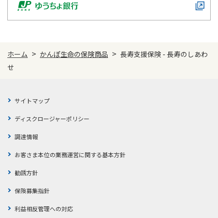
1契約に最大2種類まで
>
>
付加できます
ホーム
かんぽ生命の保険商品
長寿支援保険 - 長寿のしあわ
せ
災害保障
サイトマップ
無配当災害特約
ディスクロージャーポリシー
不慮の事故でのケガによる
死亡・身体障がい
を保障
調達情報
お客さま本位の業務運営に関する基本方針
医療保障
勧誘方針
医療特約「もっとその日からプラス」
保険募集指針
不慮の事故での病気やケガによる
利益相反管理への対応
入院・手術・放射線治療
を保障