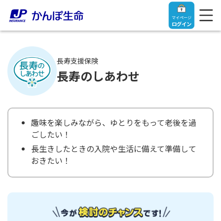
マイページ
ログイン
長寿支援保険
長寿のしあわせ
トップ
ご契約者さま
趣味を楽しみながら、ゆとりをもって老後を過
ごしたい！
保険をご検討中のお客さま
ご契約者さま
長生きしたときの入院や生活に備えて準備して
おきたい！
マイページログイン
法人のお客さま
保険をご検討中のお客さま
お役立ち情報
【まずはご相談ください】企業経営でお悩みの方はこ
入院保険金・手術保険金のご請求
ちら