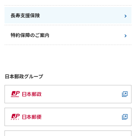
保険料払込方法
口座払込み
つなぐ幸せ
かんぽにおまかせ（満期タイプ）
長寿支援保険
特約は含まれておりません。
記載している保険料額は、契約日を2026年5月
特約保障のご案内
2日として算出しています。
日本郵政
グループ