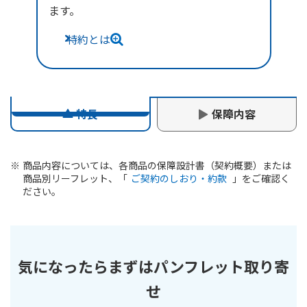
ます。
特約とは
特長
保障内容
商品内容については、各商品の保障設計書（契約概要）または
60歳
65歳
商品別リーフレット、「
ご契約のしおり・約款
」をご確認く
年金支払開始年齢
ださい。
支払開始
支払開始
加入年齡範囲
50歳
50~55歳
横スクロールできます
保証期間/
気になったらまずはパンフレット取り寄
20年/30年
年金支払期間(最大)
せ