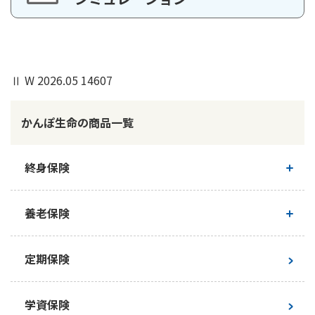
マイページ
加入年齢
50歳
「保険料払込月数の変更」からは、残期間分の一括払込みは選
年金支払開始年齢
70歳
択できません。残期間分の一括払込み（残期間前納）をご希望
の場合は、「Web口座振替受付サービス」または郵便局でお手
Ⅱ W 2026.05 14607
続きください。
保険料払込期間
20年
かんぽ生命の商品一覧
1回あたり年金支払金額
10万円
保険証券（保険証書）の記号番号が確認できるもの
終身保険
年金受取総額
300万円
ご契約者さまの本人確認書類（運転免許証／マイナン
バーカードなど）
終身保険について
保険料
※3※4
男性：8,360円/月
養老保険
女性：9,220円/月
なお、お手続きいただくお日にちによって変更できない
新ながいきくん
場合もございますので、ご了承ください。
養老保険について
定期保険
保険料払込総額
男性：2,006,400円
女性：2,212,800円
かんぽにおまかせ（終身タイプ）
新フリープラン
学資保険