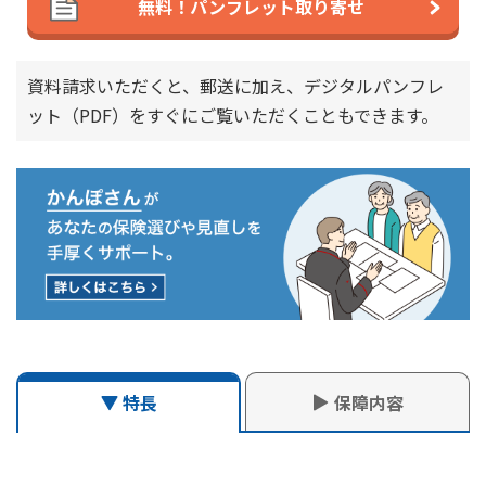
無料！パンフレット取り寄せ
横スクロールできます
かんぽジャンクション
保険種類
長寿支援保険（低解約返戻金型）「長寿のしあわせ」
資料請求いただくと、郵送に加え、デジタルパンフレ
ット（PDF）を
すぐにご覧いただくこともできます。
長寿支援保険（低解約返戻金型）「長寿のしあわせ」
加入年齢の計算方法は、改定前後で異なります。
加入年齢の計算方法は、改定前後で異なります。
保障内容
特長