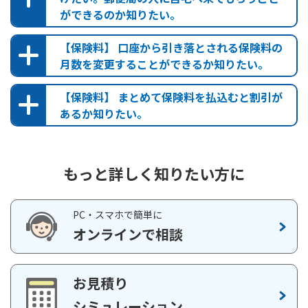
ができるのか知りたい。
（
※2
）に相当する額は最低保証されますが、ご加入時の年齢
郵便局検索
や性別などによっては、受取総額が保険料払込総額を下回り
なお、一部の郵便局では、保険のお取扱いをしておりませんの
【保険料】 口座から引き落とされる保険料の
ます。
で、ご注意ください。また、本サイトのコンテンツもご一読く
月数を変更することができるか知りたい。
未払分の年金を予定利率で割り引いて現在の価値に計算
ださい。
しなおしますので、未払分の年金の総額よりも少なくな
【保険料】 まとめて保険料を払込むと割引が
保険かんたん診断
ります。
あるか知りたい。
お問い合わせ
・貯蓄型商品ではありません
被保険者の死亡の時期によっては、お支払いする金額が保険
料払込総額を下回ります。
もっと詳しく知りたい方に
前納払込保険料シミュレーション（かんぽ生命保険契
PC・スマホで簡単に
約）
オンラインで相談
ご契約例
前納払込保険料シミュレーション（簡易生命保険契
約）
年金支払期間30年（30回分）、保証期間20年（20
お見積り
回分）の場合
シミュレーション