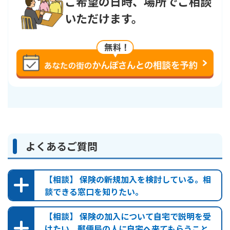
ご希望の日時、場所でご相談
す。返戻率は小数点以下第2位を切り捨てています。
いただけます。
支払事由
保険金名など
年金支払事由発生日
またはその日の
1
年金
年ごとの応当日
に
生存
しているとき
よくあるご質問
・返戻金の水準を低くしています。
長生きした場合の年金受取額を大きくするため、保険料払込
期間満了前に被保険者が死亡された場合や解約された場合に
【相談】 保険の新規加入を検討している。相
お支払いする返戻金の水準を低くしており、返戻金が保険料
談できる窓口を知りたい。
払込累計額を下回ります。
【相談】 保険の加入について自宅で説明を受
・保証期間中に被保険者が死亡された場合
けたい。郵便局の人に自宅へ来てもらうこと
保証期間満了までの年金受取総額のうち、未払分の現価