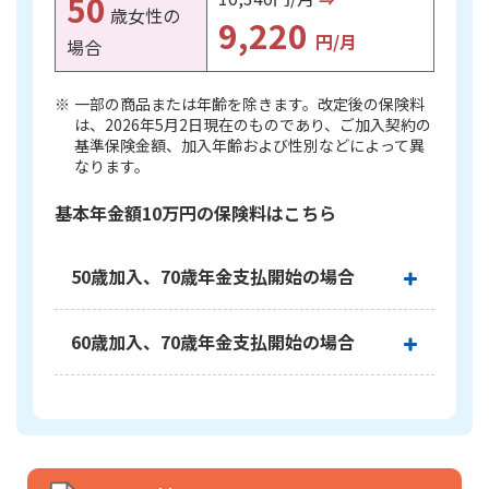
50
ご契約内容の確認
歳女性の
健康情報
9,220
円/月
お客さまに関する情報等の確認の取り組み
場合
一部の商品または年齢を除きます。改定後の保険料
ご契約手続きの流れ
は、2026年5月2日現在のものであり、ご加入契約の
かんぽブランド
保険料のお払込方法
基準保険金額、加入年齢および性別などによって異
かんぽアプリ～かんぽの健康と安心を手のひらに～
なります。
各種サービス・お知らせ
保険用語集
基本年金額10万円の保険料はこちら
かんぽプラチナライフサービス
お問い合わせ
かんぽ生命のサステナビリティ
50歳加入、70歳年金支払開始の場合
ご契約のしおり・約款（Web約款）
すこやか健康ラボ
保険用語集
50歳加入、70歳年金支払開始の場合、基本年金額10
60歳加入、70歳年金支払開始の場合
お問い合わせ
●保険料改定（2026年5月2日）前後での保険料例
基本契約（基本年金額：10万円 加入年齢※：50歳 年金
60歳加入、70歳年金支払開始の場合、基本年金額10
お客さまの声／お客さまサービス向上の取組み
払込み）の場合
●保険料改定（2026年5月2日）前後での保険料例
ラジオ体操・みんなの体操
基本契約（基本年金額：10万円 加入年齢※：60歳 年金
横スクロールできます
ラジオ体操ポータルサイト
保険種類
払込み）の場合