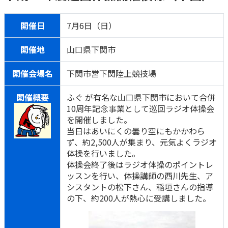
ご契約内容の確認
健康情報
お客さまに関する情報等の確認の取り組み
開催日
7月6日（日）
ご契約手続きの流れ
開催地
山口県下関市
かんぽブランド
保険料のお払込方法
開催会場名
下関市営下関陸上競技場
かんぽアプリ～かんぽの健康と安心を手のひらに～
各種サービス・お知らせ
保険用語集
開催概要
ふぐ が有名な山口県下関市において合併
かんぽプラチナライフサービス
10周年記念事業として巡回ラジオ体操会
お問い合わせ
を開催しました。
かんぽ生命のサステナビリティ
当日はあいにくの曇り空にもかかわら
ご契約のしおり・約款（Web約款）
すこやか健康ラボ
ず、約2,500人が集まり、元気よくラジオ
保険用語集
体操を行いました。
お問い合わせ
体操会終了後はラジオ体操のポイントレ
ッスンを行い、体操講師の西川先生、ア
お客さまの声／お客さまサービス向上の取組み
シスタントの松下さん、稲垣さんの指導
の下、約200人が熱心に受講しました。
ラジオ体操・みんなの体操
ラジオ体操ポータルサイト