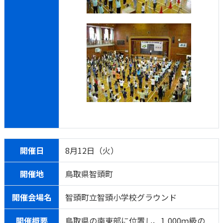
開催日
8月12日（火）
開催地
鳥取県智頭町
開催会場名
智頭町立智頭小学校グラウンド
開催概要
鳥取県の南東部に位置し、1,000ｍ級の