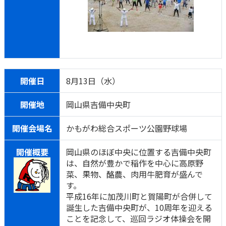
開催日
8月13日（水）
開催地
岡山県吉備中央町
開催会場名
かもがわ総合スポーツ公園野球場
開催概要
岡山県のほぼ中央に位置する吉備中央町
は、自然が豊かで稲作を中心に高原野
菜、果物、酪農、肉用牛肥育が盛んで
す。
平成16年に加茂川町と賀陽町が合併して
誕生した吉備中央町が、10周年を迎える
ことを記念して、巡回ラジオ体操会を開