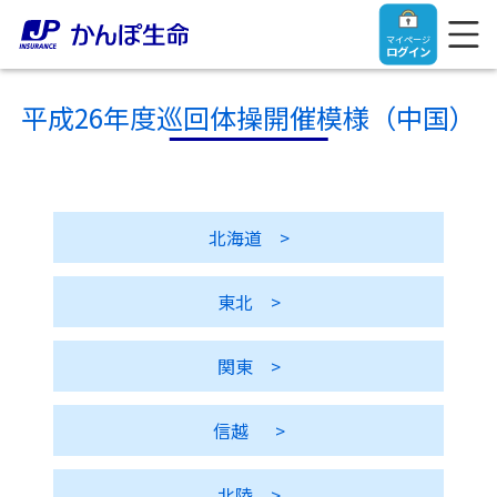
マイページ
ログイン
平成26年度巡回体操開催模様（中国）
トップ
北海道
>
ご契約者さま
東北
>
保険をご検討中のお客さま
ご契約者さま
関東
>
マイページログイン
法人のお客さま
保険をご検討中のお客さま
信越
>
お役立ち情報
【まずはご相談ください】企業経営でお悩みの方はこ
入院保険金・手術保険金のご請求
ちら
北陸
>