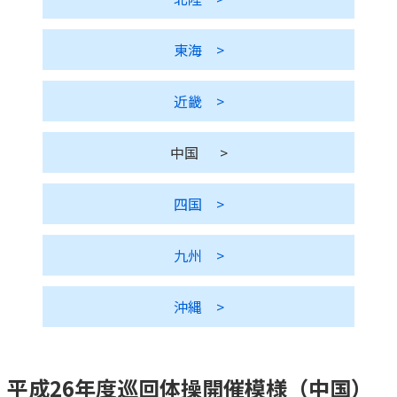
かんぽ生命について
終身保険
東海
>
法人のお客さま向け商品一覧
養老保険
目的から探す
よくあるご質問
かんぽ生命について
かんぽのLifeサポートナビ
定期保険
お手続き一覧
近畿
>
お役立ち情報
学資保険
きっかけ・できごとから探す
お問い合わせ
かんぽ生命の団体取扱い
長寿支援保険
中国
>
法人向け資料請求
お見積りシミュレーション
サステナビリティ
ご挨拶
保険
資料請求
四国
>
お問い合わせ先
経営理念・経営戦略
医療
マイページでできること
株主・投資家のみなさまへ
会社概要
お金
九州
>
新規登録
財務情報
子育て
ログイン
採用情報
株主・投資家のみなさまへ
ライフプラン
沖縄
>
保険の探し方のポイント
日本郵政グループとしての取り組み
保険かんたん診断
English
採用情報
これからのライフイベントでかかる費用とは？
平成26年度巡回体操開催模様（中国）
CM・オウンドメディア／ソーシャルメディア