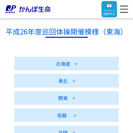
マイページ
ログイン
平成26年度巡回体操開催模様（東海）
トップ
北海道
>
ご契約者さま
東北
>
保険をご検討中のお客さま
ご契約者さま
関東
>
マイページログイン
法人のお客さま
保険をご検討中のお客さま
信越
>
お役立ち情報
【まずはご相談ください】企業経営でお悩みの方はこ
入院保険金・手術保険金のご請求
ちら
北陸
>