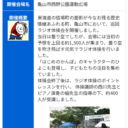
開催会場名
亀山市西野公園運動広場
開催概要
東海道の宿場町の面影が今なお残る歴史
情緒あふれる町、亀山市において、巡回
ラジオ体操会を開催しました。
当日は曇り空でしたが、会場には当初の
予想を上回る約1,500人が集まり、曇り空
を吹き飛ばす元気でラジオ体操を行いま
した。
「はじめのかんぽ」のキャラクターのひ
よこも登場し、子どもたちの注目を集め
ていました。
体操会終了後は、ラジオ体操のポイント
レッスンを行い、 体操講師の西川先生と
ピアノ演奏の幅先生の指導の下、約400
人が受講しました。