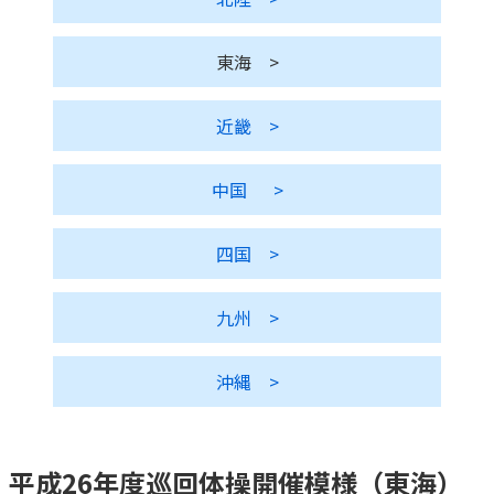
かんぽ生命について
終身保険
東海
>
法人のお客さま向け商品一覧
養老保険
目的から探す
よくあるご質問
かんぽ生命について
かんぽのLifeサポートナビ
定期保険
お手続き一覧
近畿
>
お役立ち情報
学資保険
きっかけ・できごとから探す
お問い合わせ
かんぽ生命の団体取扱い
長寿支援保険
中国
>
法人向け資料請求
お見積りシミュレーション
サステナビリティ
ご挨拶
保険
資料請求
四国
>
お問い合わせ先
経営理念・経営戦略
医療
マイページでできること
株主・投資家のみなさまへ
会社概要
お金
九州
>
新規登録
財務情報
子育て
ログイン
採用情報
株主・投資家のみなさまへ
ライフプラン
沖縄
>
保険の探し方のポイント
日本郵政グループとしての取り組み
保険かんたん診断
English
採用情報
これからのライフイベントでかかる費用とは？
平成26年度巡回体操開催模様（東海）
CM・オウンドメディア／ソーシャルメディア