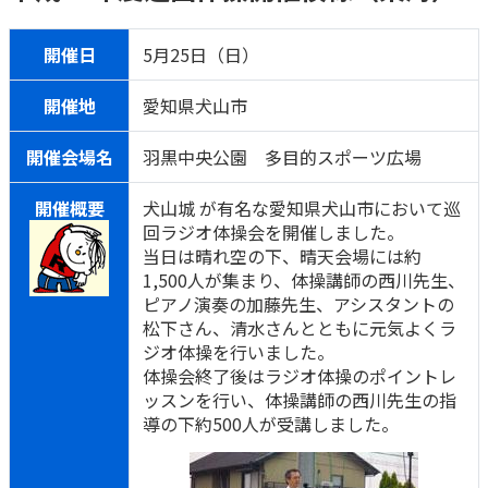
ご契約内容の確認
健康情報
お客さまに関する情報等の確認の取り組み
開催日
5月25日（日）
ご契約手続きの流れ
開催地
愛知県犬山市
かんぽブランド
保険料のお払込方法
開催会場名
羽黒中央公園 多目的スポーツ広場
かんぽアプリ～かんぽの健康と安心を手のひらに～
各種サービス・お知らせ
保険用語集
開催概要
犬山城 が有名な愛知県犬山市において巡
かんぽプラチナライフサービス
回ラジオ体操会を開催しました。
お問い合わせ
当日は晴れ空の下、晴天会場には約
かんぽ生命のサステナビリティ
1,500人が集まり、体操講師の西川先生、
ご契約のしおり・約款（Web約款）
すこやか健康ラボ
ピアノ演奏の加藤先生、アシスタントの
保険用語集
松下さん、清水さんとともに元気よくラ
お問い合わせ
ジオ体操を行いました。
体操会終了後はラジオ体操のポイントレ
お客さまの声／お客さまサービス向上の取組み
ッスンを行い、体操講師の西川先生の指
導の下約500人が受講しました。
ラジオ体操・みんなの体操
ラジオ体操ポータルサイト