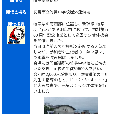
開催会場名
羽島市立竹鼻中学校屋外運動場
開催概要
岐阜県の南西部に位置し、新幹線｢岐阜
羽島｣駅がある羽島市において、市制施行
60 周年記念事業として巡回ラジオ体操会
を開催しました。
当日は直前まで空模様を心配する天気で
したが、参加者や主催者の「熱い思い」
で雨雲を吹き飛ばしました。
会場には開催場所の竹鼻中学校にご協力
いただき、同校の生徒約600人を含め、
合計約2,000人が集まり、体操講師の西川
先生の指導のもと、｢1・2・3・4・・・｣
と大きな声で、元気よくラジオ体操を行
いました。