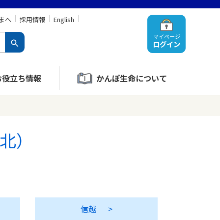
まへ
採用情報
English
マイページ
ログイン
お役立ち情報
かんぽ生命について
東北）
信越
>