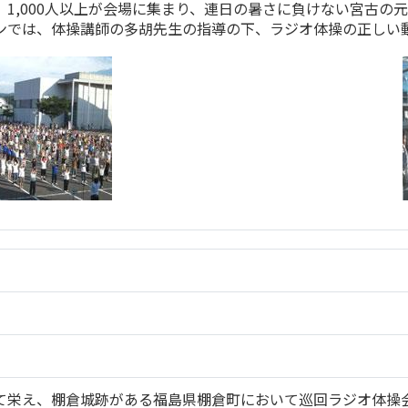
1,000人以上が会場に集まり、連日の暑さに負けない宮古の
ンでは、体操講師の多胡先生の指導の下、ラジオ体操の正しい
）
て栄え、棚倉城跡がある福島県棚倉町において巡回ラジオ体操