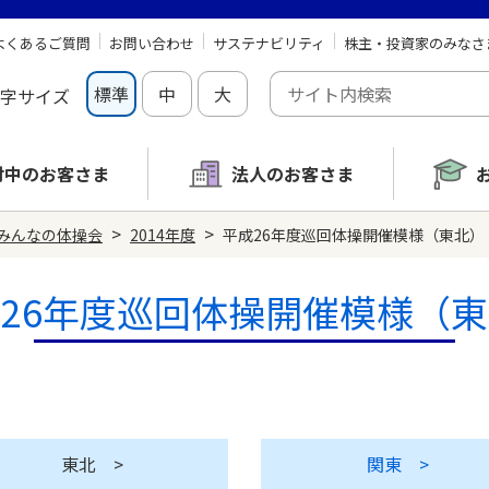
よくあるご質問
お問い合わせ
サステナビリティ
株主・投資家のみなさ
標準
中
大
字サイズ
討中の
お客さま
法人のお客さま
>
>
みんなの体操会
2014年度
平成26年度巡回体操開催模様（東北）
26年度巡回体操開催模様（
東北
>
関東
>