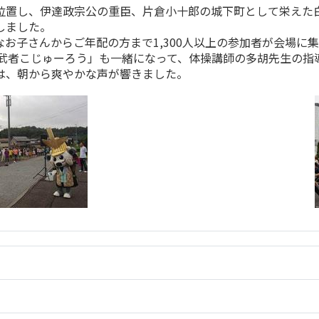
位置し、伊達政宗公の重臣、片倉小十郎の城下町として栄えた白
しました。
お子さんからご年配の方まで1,300人以上の参加者が会場に
チ武者こじゅーろう」も一緒になって、体操講師の多胡先生の指
は、朝から爽やかな声が響きました。