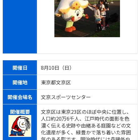
開催日
8月10日（日）
開催地
東京都文京区
開催会場名
文京スポーツセンター
開催概要
文京区は東京23区のほぼ中央に位置し、
人口約20万6千人、江戸時代の面影を色
濃く伝える史跡や由緒ある庭園などの文
化遺産が多く、緑豊かで落ち着いた雰囲
気のある町です。明治時代には森鴎外や