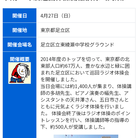
ご契約内容の確認
健康情報
お客さまに関する情報等の確認の取り組み
開催日
4月27日（日）
ご契約手続きの流れ
開催地
東京都足立区
かんぽブランド
保険料のお払込方法
開催会場名
足立区立東綾瀬中学校グラウンド
かんぽアプリ～かんぽの健康と安心を手のひらに～
各種サービス・お知らせ
保険用語集
開催概要
2014年度のトップを切って、東京都の北
かんぽプラチナライフサービス
東部人口約67万人、豊かな水辺と緑に囲
お問い合わせ
まれた足立区において巡回ラジオ体操会
かんぽ生命のサステナビリティ
を開催しました。
ご契約のしおり・約款（Web約款）
すこやか健康ラボ
当日会場には約1,400人が集まり、体操講
保険用語集
師の多胡先生、ピアノ演奏の幅先生、ア
お問い合わせ
シスタントの天井澤さん、五日市さんと
ともに元気よくラジオ体操を行いまし
お客さまの声／お客さまサービス向上の取組み
た。 体操会終了後はラジオ体操のポイン
トレッスンを行い、体操講師等の指導の
ラジオ体操・みんなの体操
下、約500人が受講しました。
ラジオ体操ポータルサイト