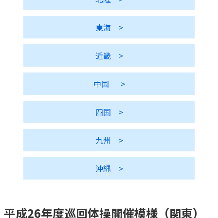
かんぽ生命について
終身保険
東海
>
法人のお客さま向け商品一覧
養老保険
目的から探す
よくあるご質問
かんぽ生命について
かんぽのLifeサポートナビ
定期保険
お手続き一覧
近畿
>
お役立ち情報
学資保険
きっかけ・できごとから探す
お問い合わせ
かんぽ生命の団体取扱い
長寿支援保険
中国
>
法人向け資料請求
お見積りシミュレーション
サステナビリティ
ご挨拶
保険
資料請求
四国
>
お問い合わせ先
経営理念・経営戦略
医療
マイページでできること
株主・投資家のみなさまへ
会社概要
お金
九州
>
新規登録
財務情報
子育て
ログイン
採用情報
株主・投資家のみなさまへ
ライフプラン
沖縄
>
保険の探し方のポイント
日本郵政グループとしての取り組み
保険かんたん診断
English
採用情報
これからのライフイベントでかかる費用とは？
平成26年度巡回体操開催模様（関東）
CM・オウンドメディア／ソーシャルメディア