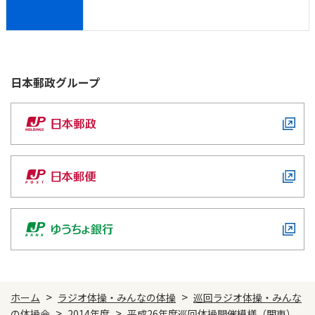
日本郵政
グループ
>
>
ホーム
ラジオ体操・みんなの体操
巡回ラジオ体操・みんな
>
>
の体操会
2014年度
平成26年度巡回体操開催模様（関東）