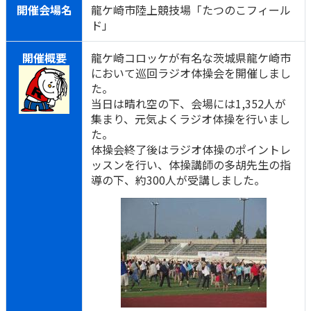
開催会場名
龍ケ崎市陸上競技場「たつのこフィール
ド」
開催概要
龍ケ崎コロッケが有名な茨城県龍ケ崎市
において巡回ラジオ体操会を開催しまし
た。
当日は晴れ空の下、会場には1,352人が
集まり、元気よくラジオ体操を行いまし
た。
体操会終了後はラジオ体操のポイントレ
ッスンを行い、体操講師の多胡先生の指
導の下、約300人が受講しました。