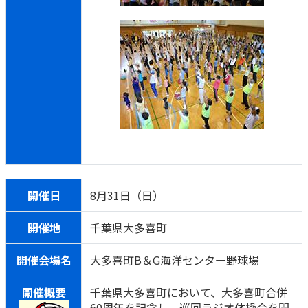
開催日
8月31日（日）
開催地
千葉県大多喜町
開催会場名
大多喜町B＆G海洋センター野球場
開催概要
千葉県大多喜町において、大多喜町合併
60周年を記念し、巡回ラジオ体操会を開