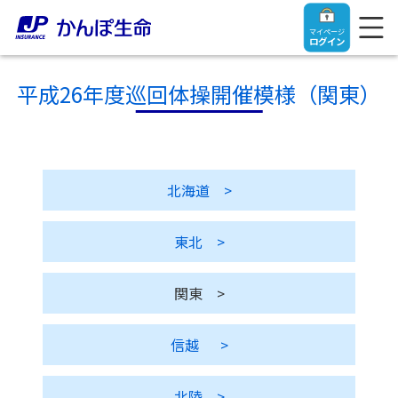
マイページ
ログイン
平成26年度巡回体操開催模様（関東）
トップ
北海道
>
ご契約者さま
東北
>
保険をご検討中のお客さま
ご契約者さま
関東
>
マイページログイン
法人のお客さま
保険をご検討中のお客さま
信越
>
お役立ち情報
【まずはご相談ください】企業経営でお悩みの方はこ
入院保険金・手術保険金のご請求
ちら
北陸
>