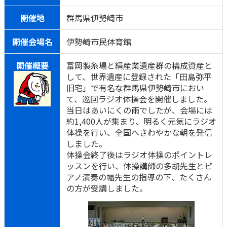
開催地
群馬県伊勢崎市
開催会場名
伊勢崎市民体育館
開催概要
富岡製糸場と絹産業遺産群の構成資産と
して、世界遺産に登録された「田島弥平
旧宅」で有名な群馬県伊勢崎市におい
て、巡回ラジオ体操会を開催しました。
当日はあいにくの雨でしたが、会場には
約1,400人が集まり、明るく元気にラジオ
体操を行い、全国へさわやかな朝を発信
しました。
体操会終了後はラジオ体操のポイントレ
ッスンを行い、体操講師の多胡先生とピ
アノ演奏の幅先生の指導の下、たくさん
の方が受講しました。