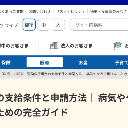
よくあるご質問
お問い合わせ
サステナビリティ
株主・投資家のみなさ
標準
中
大
字サイズ
討中の
お客さま
法人のお客さま
保険
医療
お金
子育
「医療」の記事一覧
傷病手当金の支給条件と申請方法｜ 病気やケガで働けないと
の支給条件と申請方法｜ 病気や
ための完全ガイド