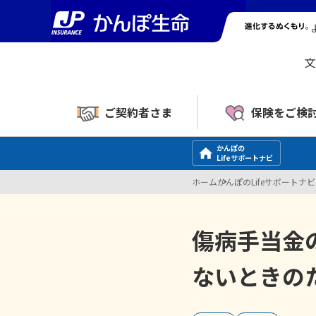
文
ご契約者さま
保険をご検
かんぽの
Lifeサポートナビ
ホーム
かんぽのLifeサポートナビ
傷病手当金
ないときの