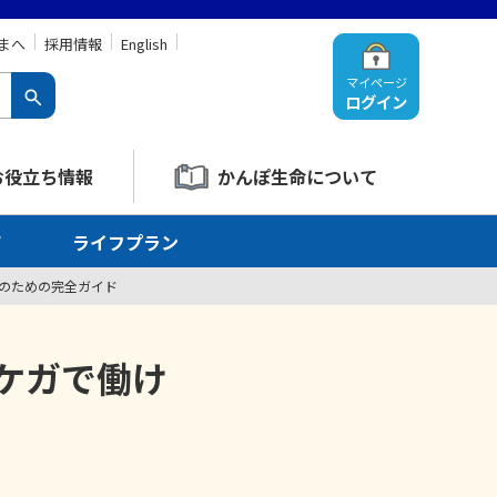
まへ
採用情報
English
マイページ
ログイン
お役立ち情報
かんぽ生命について
て
ライフプラン
きのための完全ガイド
ケガで働け