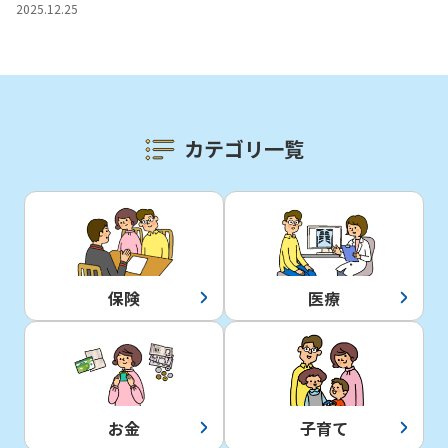
ご契約内容の確認
2025.12.25
健康情報
お客さまに関する情報等の確認の取り組み
ご契約手続きの流れ
かんぽブランド
保険料のお払込方法
カテゴリ一覧
かんぽアプリ～かんぽの健康と安心を手のひらに～
各種サービス・お知らせ
保険用語集
かんぽプラチナライフサービス
お問い合わせ
かんぽ生命のサステナビリティ
ご契約のしおり・約款（Web約款）
すこやか健康ラボ
保険用語集
保険
医療
お問い合わせ
お客さまの声／お客さまサービス向上の取組み
ラジオ体操・みんなの体操
ラジオ体操ポータルサイト
お金
子育て