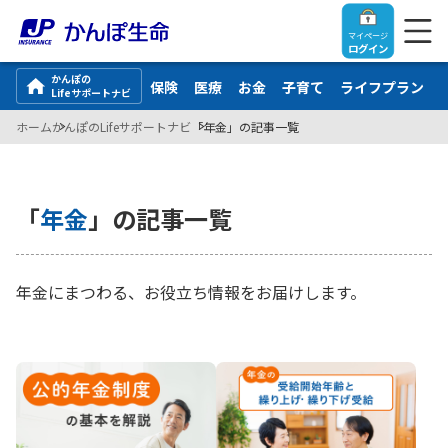
マイページ
ログイン
かんぽの
保険
医療
お金
子育て
ライフプラン
Lifeサポートナビ
ホーム
かんぽのLifeサポートナビ
「年金」の記事一覧
トップ
「
年金
」の記事一覧
ご契約者さま
年金にまつわる、お役立ち情報をお届けします。
保険をご検討中のお客さま
ご契約者さま
マイページログイン
法人のお客さま
保険をご検討中のお客さま
お役立ち情報
【まずはご相談ください】企業経営でお悩みの方はこ
入院保険金・手術保険金のご請求
ちら