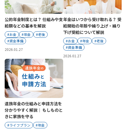
かんぽ生命について
終身保険
法人のお客さま向け商品一覧
公的年金制度とは？ 仕組みや支
年金はいつから受け取れる？ 受
養老保険
目的から探す
給額などの基本を解説
給開始の年齢や繰り上げ・繰り
よくあるご質問
かんぽ生命について
かんぽのLifeサポートナビ
定期保険
お手続き一覧
下げ受給について解説
#お金
#年金
#老後
お役立ち情報
学資保険
#資金準備
#お金
#年金
#老後
きっかけ・できごとから探す
お問い合わせ
かんぽ生命の団体取扱い
長寿支援保険
#資金準備
2026.01.27
法人向け資料請求
2026.01.27
お見積りシミュレーション
サステナビリティ
ご挨拶
保険
資料請求
お問い合わせ先
経営理念・経営戦略
医療
マイページでできること
株主・投資家のみなさまへ
会社概要
お金
新規登録
財務情報
子育て
ログイン
採用情報
株主・投資家のみなさまへ
ライフプラン
保険の探し方のポイント
遺族年金の仕組みと申請方法を
日本郵政グループとしての取り組み
分かりやすく解説｜ もしものと
保険かんたん診断
English
きに家族を守る
採用情報
これからのライフイベントでかかる費用とは？
#ライフプラン
#年金
CM・オウンドメディア／ソーシャルメディア