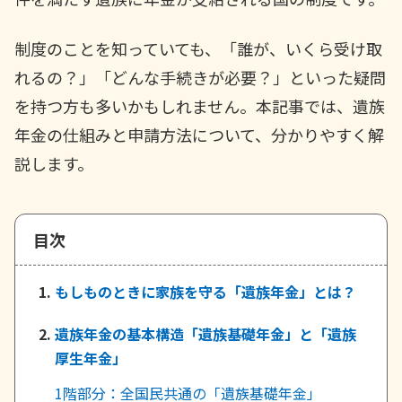
ご契約内容の確認
健康情報
お客さまに関する情報等の確認の取り組み
制度のことを知っていても、「誰が、いくら受け取
れるの？」「どんな手続きが必要？」といった疑問
ご契約手続きの流れ
かんぽブランド
を持つ方も多いかもしれません。本記事では、遺族
保険料のお払込方法
かんぽアプリ～かんぽの健康と安心を手のひらに～
年金の仕組みと申請方法について、分かりやすく解
各種サービス・お知らせ
説します。
保険用語集
かんぽプラチナライフサービス
お問い合わせ
かんぽ生命のサステナビリティ
ご契約のしおり・約款（Web約款）
目次
すこやか健康ラボ
保険用語集
お問い合わせ
もしものときに家族を守る「遺族年金」とは？
お客さまの声／お客さまサービス向上の取組み
遺族年金の基本構造「遺族基礎年金」と「遺族
ラジオ体操・みんなの体操
厚生年金」
ラジオ体操ポータルサイト
1階部分：全国民共通の「遺族基礎年金」