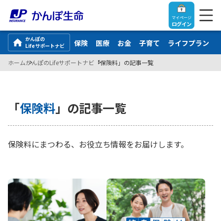
マイページ
ログイン
かんぽの
保険
医療
お金
子育て
ライフプラン
Lifeサポートナビ
ホーム
かんぽのLifeサポートナビ
「保険料」の記事一覧
トップ
「
保険料
」の記事一覧
ご契約者さま
保険料にまつわる、お役立ち情報をお届けします。
保険をご検討中のお客さま
ご契約者さま
マイページログイン
法人のお客さま
保険をご検討中のお客さま
お役立ち情報
【まずはご相談ください】企業経営でお悩みの方はこ
入院保険金・手術保険金のご請求
ちら