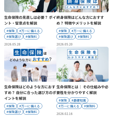
かんぽ生命について
終身保険
法人のお客さま向け商品一覧
生命保険の見直しは必要？ ポイ
終身保険はどんな方におすす
養老保険
目的から探す
ント・留意点を解説
め？ 特徴やメリットを解説
よくあるご質問
かんぽ生命について
かんぽのLifeサポートナビ
定期保険
お手続き一覧
#保険
#万一に備える
#保険
#万一に備える
お役立ち情報
学資保険
#保険選び
#保険料
#保険選び
#保険料
きっかけ・できごとから探す
お問い合わせ
かんぽ生命の団体取扱い
長寿支援保険
2026.05.28
2026.05.20
法人向け資料請求
お見積りシミュレーション
サステナビリティ
ご挨拶
保険
資料請求
お問い合わせ先
経営理念・経営戦略
医療
マイページでできること
株主・投資家のみなさまへ
会社概要
お金
新規登録
財務情報
子育て
ログイン
生命保険はどのような方におす
生命保険とは｜ その仕組みや必
採用情報
株主・投資家のみなさまへ
ライフプラン
保険の探し方のポイント
すめ？ 自分に合った選び方のポ
要性を分かりやすく解説
日本郵政グループとしての取り組み
イントを解説
保険かんたん診断
#保険
#基礎知識
English
#保険
#万一に備える
#万一に備える
#保険料
採用情報
これからのライフイベントでかかる費用とは？
#保険選び
#保険料
2026.02.16
CM・オウンドメディア／ソーシャルメディア