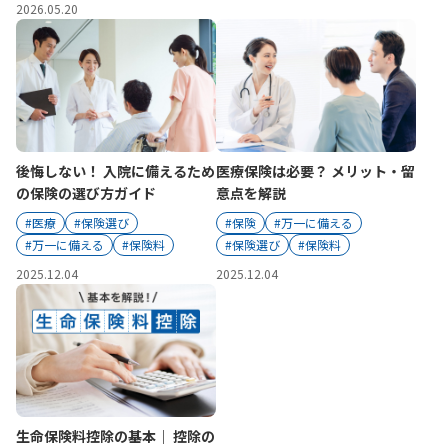
ご契約内容の確認
2026.05.20
健康情報
お客さまに関する情報等の確認の取り組み
ご契約手続きの流れ
かんぽブランド
保険料のお払込方法
かんぽアプリ～かんぽの健康と安心を手のひらに～
各種サービス・お知らせ
後悔しない！ 入院に備えるため
医療保険は必要？ メリット・留
保険用語集
の保険の選び方ガイド
意点を解説
かんぽプラチナライフサービス
お問い合わせ
#医療
#保険選び
#保険
#万一に備える
かんぽ生命のサステナビリティ
#万一に備える
#保険料
#保険選び
#保険料
ご契約のしおり・約款（Web約款）
すこやか健康ラボ
2025.12.04
2025.12.04
保険用語集
お問い合わせ
お客さまの声／お客さまサービス向上の取組み
ラジオ体操・みんなの体操
ラジオ体操ポータルサイト
生命保険料控除の基本｜ 控除の