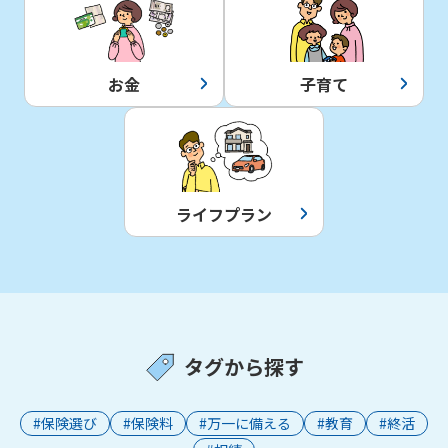
お金
子育て
ライフプラン
タグから探す
#保険選び
#保険料
#万一に備える
#教育
#終活