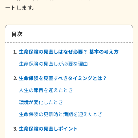
ご契約内容の確認
健康情報
ートします。
お客さまに関する情報等の確認の取り組み
ご契約手続きの流れ
目次
かんぽブランド
保険料のお払込方法
かんぽアプリ～かんぽの健康と安心を手のひらに～
各種サービス・お知らせ
生命保険の見直しはなぜ必要？ 基本の考え方
保険用語集
かんぽプラチナライフサービス
生命保険の見直しが必要な理由
お問い合わせ
かんぽ生命のサステナビリティ
生命保険を見直すべきタイミングとは？
ご契約のしおり・約款（Web約款）
すこやか健康ラボ
保険用語集
人生の節目を迎えたとき
お問い合わせ
環境が変化したとき
お客さまの声／お客さまサービス向上の取組み
生命保険の更新時と満期を迎えたとき
ラジオ体操・みんなの体操
生命保険の見直しポイント
ラジオ体操ポータルサイト