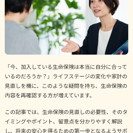
かんぽ生命について
終身保険
法人のお客さま向け商品一覧
養老保険
目的から探す
よくあるご質問
かんぽ生命について
かんぽのLifeサポートナビ
定期保険
お手続き一覧
お役立ち情報
学資保険
きっかけ・できごとから探す
お問い合わせ
かんぽ生命の団体取扱い
長寿支援保険
法人向け資料請求
お見積りシミュレーション
サステナビリティ
ご挨拶
保険
「今、加入している生命保険は本当に自分に合って
資料請求
お問い合わせ先
経営理念・経営戦略
医療
いるのだろうか？」ライフステージの変化や家計の
マイページでできること
株主・投資家のみなさまへ
会社概要
お金
見直しを機に、このような疑問を持ち、生命保険の
新規登録
財務情報
子育て
内容を再確認する方が増えています。
ログイン
採用情報
株主・投資家のみなさまへ
ライフプラン
保険の探し方のポイント
この記事では、生命保険の見直しの必要性、そのタ
日本郵政グループとしての取り組み
保険かんたん診断
English
イミングやポイント、留意点を分かりやすく解説
採用情報
これからのライフイベントでかかる費用とは？
し、将来の安心を得るための第一歩となるようサポ
CM・オウンドメディア／ソーシャルメディア