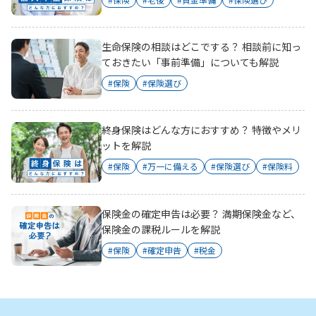
生命保険の相談はどこでする？ 相談前に知っ
ておきたい「事前準備」についても解説
#保険
#保険選び
終身保険はどんな方におすすめ？ 特徴やメリ
ットを解説
#保険
#万一に備える
#保険選び
#保険料
保険金の確定申告は必要？ 満期保険金など、
保険金の課税ルールを解説
#保険
#確定申告
#税金