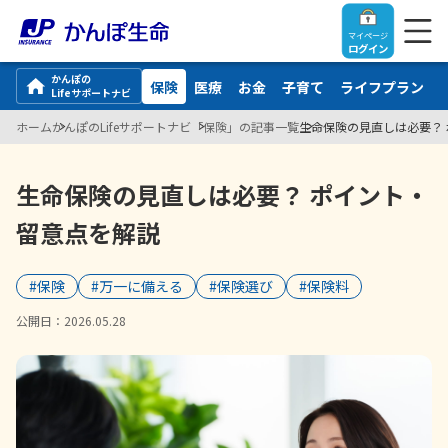
マイページ
ログイン
かんぽの
保険
医療
お金
子育て
ライフプラン
Lifeサポートナビ
ホーム
かんぽのLifeサポートナビ
「保険」の記事一覧
生命保険の見直しは必要？
トップ
生命保険の見直しは必要？ ポイント・
留意点を解説
ご契約者さま
#保険
#万一に備える
#保険選び
#保険料
保険をご検討中のお客さま
ご契約者さま
公開日：
2026.05.28
マイページログイン
法人のお客さま
保険をご検討中のお客さま
お役立ち情報
【まずはご相談ください】企業経営でお悩みの方はこ
入院保険金・手術保険金のご請求
ちら