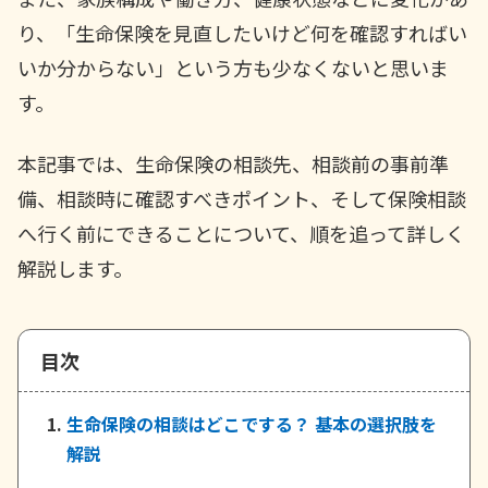
ご契約内容の確認
健康情報
り、「生命保険を見直したいけど何を確認すればい
お客さまに関する情報等の確認の取り組み
いか分からない」という方も少なくないと思いま
す。
ご契約手続きの流れ
かんぽブランド
保険料のお払込方法
かんぽアプリ～かんぽの健康と安心を手のひらに～
本記事では、生命保険の相談先、相談前の事前準
各種サービス・お知らせ
備、相談時に確認すべきポイント、そして保険相談
保険用語集
かんぽプラチナライフサービス
へ行く前にできることについて、順を追って詳しく
お問い合わせ
かんぽ生命のサステナビリティ
解説します。
ご契約のしおり・約款（Web約款）
すこやか健康ラボ
保険用語集
お問い合わせ
目次
お客さまの声／お客さまサービス向上の取組み
生命保険の相談はどこでする？ 基本の選択肢を
ラジオ体操・みんなの体操
解説
ラジオ体操ポータルサイト