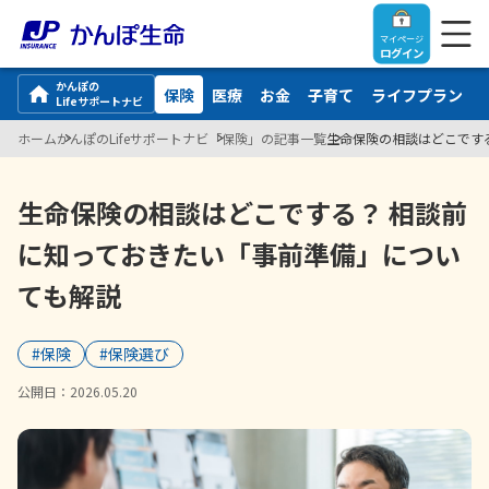
マイページ
ログイン
かんぽの
保険
医療
お金
子育て
ライフプラン
Lifeサポートナビ
ホーム
かんぽのLifeサポートナビ
「保険」の記事一覧
生命保険の相談はどこです
トップ
生命保険の相談はどこでする？ 相談前
に知っておきたい「事前準備」につい
ご契約者さま
ても解説
保険をご検討中のお客さま
ご契約者さま
#保険
#保険選び
マイページログイン
法人のお客さま
保険をご検討中のお客さま
公開日：
2026.05.20
お役立ち情報
【まずはご相談ください】企業経営でお悩みの方はこ
入院保険金・手術保険金のご請求
ちら