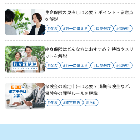
生命保険の見直しは必要？ ポイント・留意点
を解説
#保険
#万一に備える
#保険選び
#保険料
終身保険はどんな方におすすめ？ 特徴やメリ
ットを解説
#保険
#万一に備える
#保険選び
#保険料
保険金の確定申告は必要？ 満期保険金など、
保険金の課税ルールを解説
#保険
#確定申告
#税金