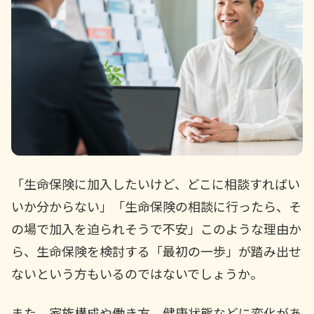
かんぽ生命について
終身保険
法人のお客さま向け商品一覧
養老保険
目的から探す
よくあるご質問
かんぽ生命について
かんぽのLifeサポートナビ
定期保険
お手続き一覧
お役立ち情報
学資保険
きっかけ・できごとから探す
お問い合わせ
かんぽ生命の団体取扱い
長寿支援保険
法人向け資料請求
お見積りシミュレーション
サステナビリティ
ご挨拶
保険
資料請求
お問い合わせ先
経営理念・経営戦略
医療
「生命保険に加入したいけど、どこに相談すればい
マイページでできること
株主・投資家のみなさまへ
会社概要
お金
いか分からない」「生命保険の相談に行ったら、そ
新規登録
財務情報
子育て
の場で加入を迫られそうで不安」このような理由か
ログイン
採用情報
株主・投資家のみなさまへ
ライフプラン
保険の探し方のポイント
ら、生命保険を検討する「最初の一歩」が踏み出せ
日本郵政グループとしての取り組み
保険かんたん診断
ないという方もいるのではないでしょうか。
English
採用情報
これからのライフイベントでかかる費用とは？
CM・オウンドメディア／ソーシャルメディア
また、家族構成や働き方、健康状態などに変化があ