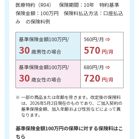
ご契約内容の確認
医療特約（R04） 保険期間：10年 特約基準
健康情報
お客さまに関する情報等の確認の取り組み
保険金額：100万円 保険料払込方法：口座払込
み の保険料例
ご契約手続きの流れ
かんぽブランド
基準保険金額100万円/
560円/月
⇒
保険料のお払込方法
かんぽアプリ～かんぽの健康と安心を手のひらに～
30
570
各種サービス・お知らせ
歳男性の場合
円/月
保険用語集
かんぽプラチナライフサービス
基準保険金額100万円/
680円/月
⇒
お問い合わせ
30
720
かんぽ生命のサステナビリティ
歳女性の場合
円/月
ご契約のしおり・約款（Web約款）
すこやか健康ラボ
保険用語集
一部の商品または年齢を除きます。改定後の保険料
お問い合わせ
は、2026年5月2日現在のものであり、ご加入契約の
基準保険金額、加入年齢および性別などによって異
お客さまの声／お客さまサービス向上の取組み
なります。
ラジオ体操・みんなの体操
基準保険金額100万円の保障に対する保険料はこ
ラジオ体操ポータルサイト
ちら