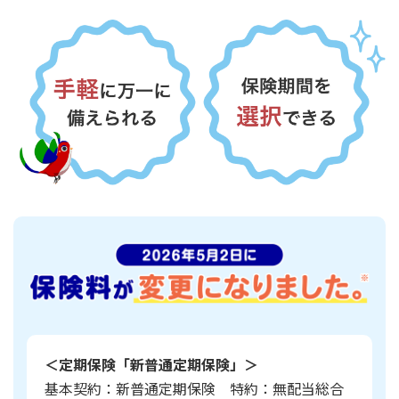
かんぽ生命について
終身保険
法人のお客さま向け商品一覧
養老保険
目的から探す
よくあるご質問
かんぽ生命について
かんぽのLifeサポートナビ
定期保険
お手続き一覧
お役立ち情報
学資保険
きっかけ・できごとから探す
お問い合わせ
かんぽ生命の団体取扱い
長寿支援保険
法人向け資料請求
お見積りシミュレーション
サステナビリティ
ご挨拶
保険
資料請求
お問い合わせ先
経営理念・経営戦略
医療
マイページでできること
株主・投資家のみなさまへ
会社概要
お金
新規登録
財務情報
子育て
ログイン
採用情報
株主・投資家のみなさまへ
ライフプラン
保険の探し方のポイント
日本郵政グループとしての取り組み
保険かんたん診断
English
採用情報
＜定期保険「新普通定期保険」＞
これからのライフイベントでかかる費用とは？
基本契約：新普通定期保険 特約：無配当総合
CM・オウンドメディア／ソーシャルメディア