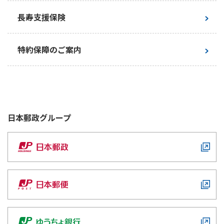
つなぐ幸せ
かんぽにおまかせ（満期タイプ）
保険料
※5※6
男性：570円/月
長寿支援保険
女性：720円/月
保険料払込方法
口座払込み
特約保障のご案内
男性は新普通定期保険250円と無配当総合医療
特約（R04）320円の合計金額、女性は新普通
定期保険220円と無配当総合医療特約（R04）
500円の合計金額です。
日本郵政
グループ
記載している保険料額は、契約日を2026年5月
2日として算出しています。
保険金額とは