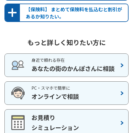
【保険料】 まとめて保険料を払込むと割引が
保険かんたん診断
医療保障
あるか知りたい。
お問い合わせ
医療特約「もっとその日からプラス」
不慮の事故での病気やケガによる
もっと詳しく知りたい方に
入院・手術・放射線治療
を保障
前納払込保険料シミュレーション（かんぽ生命保険契
身近で頼れる存在
先進医療保障
約）
あなたの街のかんぽさんに相談
前納払込保険料シミュレーション（簡易生命保険契
無配当先進医療特約
約）
PC・スマホで簡単に
先進医療による療養
を保障
オンラインで相談
無配当総合医療特約（R04）と併せて基本契
約に付加していただく必要があります。
マイページ
お見積り
「保険料払込月数の変更」からは、残期間分の一括払込みは選
シミュレーション
択できません。残期間分の一括払込み（残期間前納）をご希望
の場合は、「Web口座振替受付サービス」または郵便局でお手