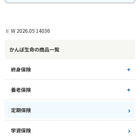
先進医療とは
続きください。
Ⅱ W 2026.05 14036
ご契約例
保険証券（保険証書）の記号番号が確認できるもの
ご契約者さまの本人確認書類（運転免許証／マイナン
かんぽ生命の商品一覧
加入年齢
30歳
バーカードなど）
なお、お手続きいただくお日にちによって変更できない
終身保険
契約内容
基本契約：新普通定期保険
場合もございますので、ご了承ください。
特約：無配当総合医療特約
（R04）
終身保険について
養老保険
保険金額
基準保険金額：100万円
新ながいきくん
養老保険について
定期保険
特約基準保険金額：100万円
かんぽにおまかせ（終身タイプ）
新フリープラン
保険期間
10年
学資保険