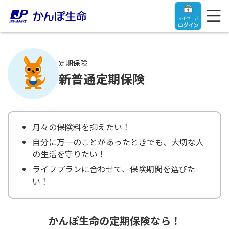
マイページ
ログイン
定期保険
新普通定期保険
トップ
ご契約者さま
月々の保険料を抑えたい！
自分に万一のことがあったときでも、大切な人
保険をご検討中のお客さま
ご契約者さま
の生活を守りたい！
ライフプランに合わせて、保険期間を選びた
い！
マイページログイン
法人のお客さま
保険をご検討中のお客さま
お役立ち情報
【まずはご相談ください】企業経営でお悩みの方はこ
入院保険金・手術保険金のご請求
かんぽ生命の定期保険なら！
ちら