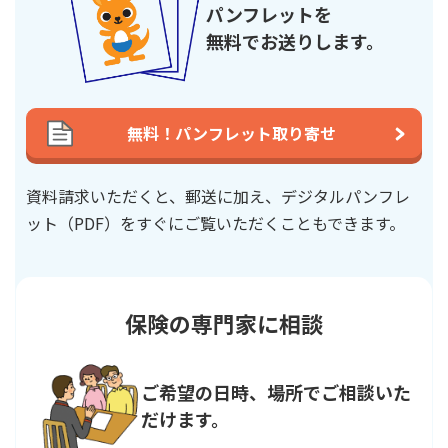
パンフレットを
無料でお送りします。
加入できる年齢
15〜65歳
加入できる保険金額
※3
100万円〜1,000
万円
無料！パンフレット取り寄せ
満期保険金のお支払いおよび保険金の倍額支払制度はありま
資料請求いただくと、郵送に加え、デジタルパンフレ
せん。
ット（PDF）を
すぐにご覧いただくこともできます。
更新制度のご利用に際しては、一定の制限があります。更新
制度の内容については、「
更新制度のご案内
」をご確認くだ
さい。
保険の専門家に相談
保険期間・加入できる保険金額は、加入年齢により一定の制
限があります。
ご希望の日時、場所でご相談いた
契約上の年齢となり実際の年齢とは異なります。
だけます。