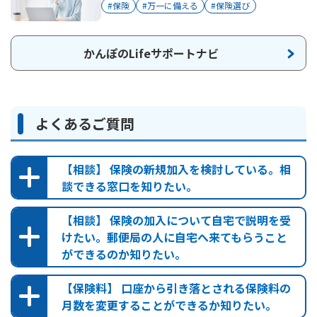
#保険
#万一に備える
#保険選び
かんぽのLifeサポートナビ
よくあるご質問
1契約に最大3種類まで
【相談】 保険の新規加入を検討している。相
付加できます
談できる窓口を知りたい。
【相談】 保険の加入について自宅で説明を受
災害保障
けたい。郵便局の人に自宅へ来てもらうこと
ができるのか知りたい。
郵便局検索
無配当災害特約
不慮の事故でのケガによる
なお、一部の郵便局では、保険のお取扱いをしておりませんの
【保険料】 口座から引き落とされる保険料の
で、ご注意ください。また、本サイトのコンテンツもご一読く
死亡・身体障がい
を保障
月数を変更することができるか知りたい。
ださい。