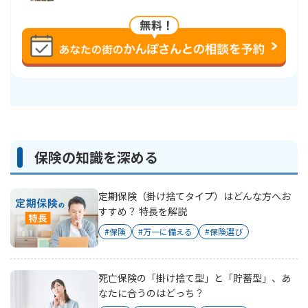
支払事由
死亡
したとき
横スクロールできます
病気またはケガにより当社所定の
重度障がい
の状態に
なりその旨の
通知
があったとき
保険の知識を深める
定期保険（掛け捨てタイプ）はどんな方へお
すすめ？ 特長を解説
#保険
#万一に備える
#保険選び
死亡保険の「掛け捨て型」と「貯蓄型」、あ
なたに合うのはどっち？