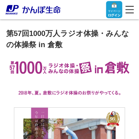
マイページ
ログイン
第57回1000万人ラジオ体操・みんな
の体操祭 in 倉敷
トップ
ご契約者さま
保険をご検討中のお客さま
ご契約者さま
マイページログイン
法人のお客さま
保険をご検討中のお客さま
お役立ち情報
【まずはご相談ください】企業経営でお悩みの方はこ
入院保険金・手術保険金のご請求
ちら