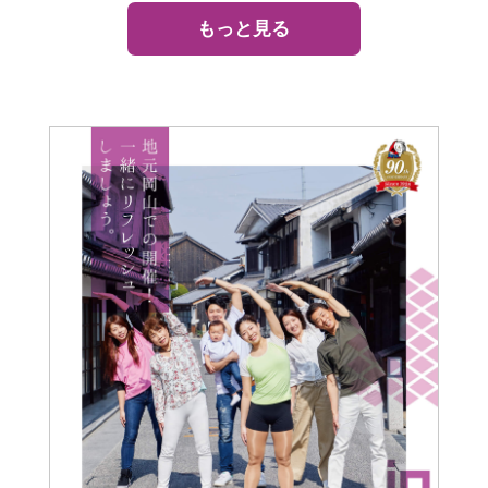
ご契約内容の確認
健康情報
もっと見る
お客さまに関する情報等の確認の取り組み
ご契約手続きの流れ
かんぽブランド
保険料のお払込方法
かんぽアプリ～かんぽの健康と安心を手のひらに～
各種サービス・お知らせ
保険用語集
かんぽプラチナライフサービス
お問い合わせ
かんぽ生命のサステナビリティ
ご契約のしおり・約款（Web約款）
すこやか健康ラボ
保険用語集
お問い合わせ
お客さまの声／お客さまサービス向上の取組み
ラジオ体操・みんなの体操
ラジオ体操ポータルサイト