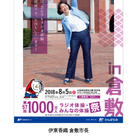
かんぽ生命について
終身保険
法人のお客さま向け商品一覧
養老保険
目的から探す
よくあるご質問
かんぽ生命について
かんぽのLifeサポートナビ
定期保険
お手続き一覧
お役立ち情報
学資保険
きっかけ・できごとから探す
お問い合わせ
かんぽ生命の団体取扱い
長寿支援保険
法人向け資料請求
お見積りシミュレーション
サステナビリティ
ご挨拶
保険
資料請求
お問い合わせ先
経営理念・経営戦略
医療
マイページでできること
株主・投資家のみなさまへ
会社概要
お金
新規登録
財務情報
子育て
ログイン
採用情報
株主・投資家のみなさまへ
ライフプラン
保険の探し方のポイント
日本郵政グループとしての取り組み
保険かんたん診断
English
採用情報
これからのライフイベントでかかる費用とは？
伊東香織 倉敷市長
CM・オウンドメディア／ソーシャルメディア