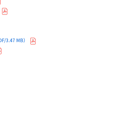
F/
3.47 MB
）