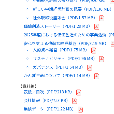
中期経営計画の振り返り（PDF/
920 KB
）
新しい中期経営計画の概要（PDF/
1.36 MB
）
社外取締役座談会（PDF/
1.57 MB
）
価値創造ストーリー（PDF/
1.29 MB
）
2025年度における価値創造のための事業活動（PD
安心を支える強靭な経営基盤（PDF/
3.19 MB
）
人的資本経営（PDF/
1.75 MB
）
サステナビリティ（PDF/
1.96 MB
）
ガバナンス（PDF/
1.54 MB
）
かんぽ生命について（PDF/
1.14 MB
）
【資料編】
表紙／目次（PDF/
218 KB
）
会社情報（PDF/
753 KB
）
業績データ（PDF/
1.22 MB
）