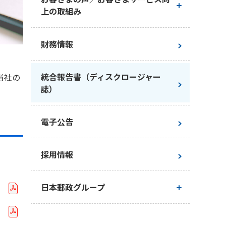
上の取組み
会社概要
トップメッセージ
お客さまの声／お客さまサービス
財務情報
ガバナンス
向上の取組み
サステナビリティの考え方
統合報告書（ディスクロージャー
当社の
お客さま本位の業務運営に関する
保険契約者等の保護の取組み
マテリアリティ
誌）
基本方針
お客さまからのお礼・お褒めの声
環境
電子公告
お客さまからの苦情の内容と件数
社会
採用情報
お客さま満足度調査
ガバナンス
）
日本郵政グループ
お客さまの声を経営に活かした改
サステナブル投資
善事例
）
日本郵政グループとしての取り組み
ステークホルダーエンゲージメン