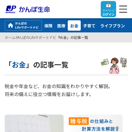
マイページ
ログイン
かんぽの
保険
医療
お金
子育て
ライフプラン
Lifeサポートナビ
ホーム
かんぽのLifeサポートナビ
「お金」の記事一覧
トップ
「
お金
」の記事一覧
ご契約者さま
税金や年金など、お金の知識をわかりやすく解説。
保険をご検討中のお客さま
ご契約者さま
将来の備えに役立つ情報をお届けします。
マイページログイン
法人のお客さま
保険をご検討中のお客さま
お役立ち情報
【まずはご相談ください】企業経営でお悩みの方はこ
入院保険金・手術保険金のご請求
ちら