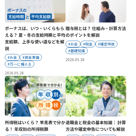
かんぽ生命について
終身保険
法人のお客さま向け商品一覧
養老保険
目的から探す
よくあるご質問
かんぽ生命について
かんぽのLifeサポートナビ
ボーナスは、いつ・いくらもら
贈与税とは？ 仕組み・計算方法
定期保険
お手続き一覧
える？ 夏・冬の支給時期と平均
のポイントを解説
お役立ち情報
学資保険
支給額、上手な使い道などを解
きっかけ・できごとから探す
#お金
#税金
#確定申告
お問い合わせ
かんぽ生命の団体取扱い
説
長寿支援保険
#基礎知識
法人向け資料請求
#お金
#資金準備
お見積りシミュレーション
2026.05.28
サステナビリティ
#万一に備える
ご挨拶
保険
資料請求
2026.05.28
お問い合わせ先
経営理念・経営戦略
医療
マイページでできること
株主・投資家のみなさまへ
会社概要
お金
新規登録
財務情報
子育て
ログイン
採用情報
株主・投資家のみなさまへ
ライフプラン
保険の探し方のポイント
日本郵政グループとしての取り組み
保険かんたん診断
English
所得税はいくら？ 早見表で分か
退職金と税金の基本知識｜ 計算
採用情報
これからのライフイベントでかかる費用とは？
る！ 年収別の所得税額
方法や確定申告についても解説
CM・オウンドメディア／ソーシャルメディア