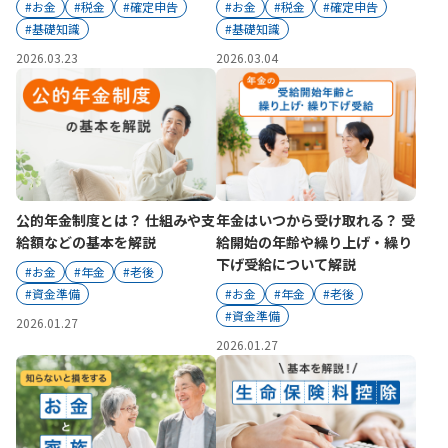
ご契約内容の確認
#お金
#税金
#確定申告
#お金
#税金
#確定申告
健康情報
#基礎知識
#基礎知識
お客さまに関する情報等の確認の取り組み
2026.03.23
2026.03.04
ご契約手続きの流れ
かんぽブランド
保険料のお払込方法
かんぽアプリ～かんぽの健康と安心を手のひらに～
各種サービス・お知らせ
保険用語集
かんぽプラチナライフサービス
公的年金制度とは？ 仕組みや支
年金はいつから受け取れる？ 受
お問い合わせ
かんぽ生命のサステナビリティ
給額などの基本を解説
給開始の年齢や繰り上げ・繰り
ご契約のしおり・約款（Web約款）
下げ受給について解説
すこやか健康ラボ
#お金
#年金
#老後
保険用語集
#資金準備
#お金
#年金
#老後
#資金準備
お問い合わせ
2026.01.27
2026.01.27
お客さまの声／お客さまサービス向上の取組み
ラジオ体操・みんなの体操
ラジオ体操ポータルサイト