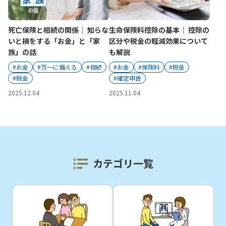
かんぽジャンクション
死亡保険と相続の関係｜ 知らな
生命保険料控除の基本｜ 控除の
いと損をする「お金」と「家
区分や税金の軽減効果について
族」の話
も解説
#お金
#万一に備える
#相続
#お金
#保険料
#税金
#税金
#確定申告
2025.12.04
2025.11.04
カテゴリ一覧