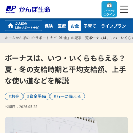
マイページ
ログイン
かんぽの
保険
医療
お金
子育て
ライフプラン
Lifeサポートナビ
ホーム
かんぽのLifeサポートナビ
「お金」の記事一覧
ボーナスは、いつ・いくら
トップ
ボーナスは、いつ・いくらもらえる？
夏・冬の支給時期と平均支給額、上手
ご契約者さま
な使い道などを解説
保険をご検討中のお客さま
ご契約者さま
#お金
#資金準備
#万一に備える
マイページログイン
法人のお客さま
保険をご検討中のお客さま
公開日：
2026.05.28
お役立ち情報
【まずはご相談ください】企業経営でお悩みの方はこ
入院保険金・手術保険金のご請求
ちら