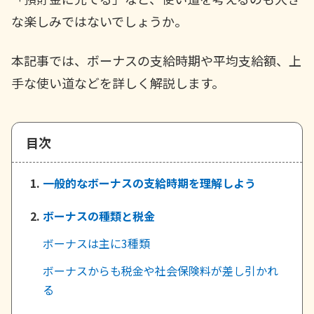
ご契約内容の確認
健康情報
な楽しみではないでしょうか。
お客さまに関する情報等の確認の取り組み
本記事では、ボーナスの支給時期や平均支給額、上
ご契約手続きの流れ
かんぽブランド
手な使い道などを詳しく解説します。
保険料のお払込方法
かんぽアプリ～かんぽの健康と安心を手のひらに～
各種サービス・お知らせ
保険用語集
かんぽプラチナライフサービス
目次
お問い合わせ
かんぽ生命のサステナビリティ
ご契約のしおり・約款（Web約款）
一般的なボーナスの支給時期を理解しよう
すこやか健康ラボ
保険用語集
ボーナスの種類と税金
お問い合わせ
ボーナスは主に3種類
お客さまの声／お客さまサービス向上の取組み
ボーナスからも税金や社会保険料が差し引かれ
ラジオ体操・みんなの体操
る
ラジオ体操ポータルサイト