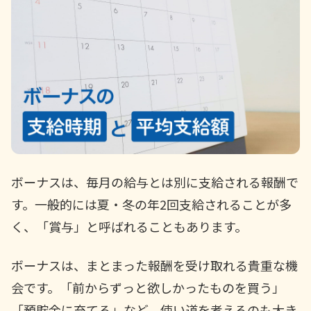
かんぽ生命について
終身保険
法人のお客さま向け商品一覧
養老保険
目的から探す
よくあるご質問
かんぽ生命について
かんぽのLifeサポートナビ
定期保険
お手続き一覧
お役立ち情報
学資保険
きっかけ・できごとから探す
お問い合わせ
かんぽ生命の団体取扱い
長寿支援保険
法人向け資料請求
お見積りシミュレーション
サステナビリティ
ご挨拶
保険
資料請求
お問い合わせ先
経営理念・経営戦略
医療
ボーナスは、毎月の給与とは別に支給される報酬で
マイページでできること
株主・投資家のみなさまへ
会社概要
お金
す。一般的には夏・冬の年2回支給されることが多
新規登録
財務情報
子育て
く、「賞与」と呼ばれることもあります。
ログイン
採用情報
株主・投資家のみなさまへ
ライフプラン
保険の探し方のポイント
日本郵政グループとしての取り組み
ボーナスは、まとまった報酬を受け取れる貴重な機
保険かんたん診断
English
採用情報
会です。「前からずっと欲しかったものを買う」
これからのライフイベントでかかる費用とは？
CM・オウンドメディア／ソーシャルメディア
「預貯金に充てる」など、使い道を考えるのも大き