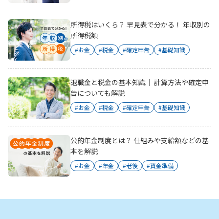
所得税はいくら？ 早見表で分かる！ 年収別の
所得税額
#お金
#税金
#確定申告
#基礎知識
退職金と税金の基本知識｜ 計算方法や確定申
告についても解説
#お金
#税金
#確定申告
#基礎知識
公的年金制度とは？ 仕組みや支給額などの基
本を解説
#お金
#年金
#老後
#資金準備