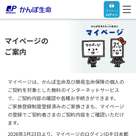
マイページ
ログイン
マイページの
ご案内
トップ
ご契約者さま
マイページは、かんぽ生命及び簡易生命保険の個人の
ご契約を対象とした無料のインターネットサービス
保険をご検討中のお客さま
ご契約者さま
で、ご契約内容の確認や各種お手続きができます。
ご家族登録制度登録済みのご家族さまも、マイページ
マイページログイン
法人のお客さま
保険をご検討中のお客さま
の登録でご契約者さまのご契約内容をご確認いただけ
ます。
お役立ち情報
【まずはご相談ください】企業経営でお悩みの方はこ
入院保険金・手術保険金のご請求
2026年3月23日より、マイページのログインIDを日本郵
ちら