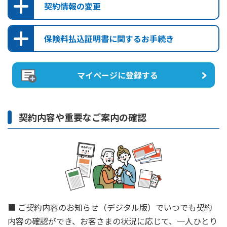
契約情報の変更
ご住所・電話番号の変更
保険料払込証明書に関するお手続き
ご家族登録制度のご利用
指定代理請求制度のご利用
保険料払込証明書の再発行受付
保険金受取人のご指定・ご変更
保険料払込証明書の電子発行
マイページに登録する
保険料振替口座のご指定・ご変更
改姓のお手続き
契約内容や重要なご案内の確認
■ ご契約内容のお知らせ（デジタル版）でいつでも契約
内容の確認ができ、お客さまの状況に応じて、
一人ひとり