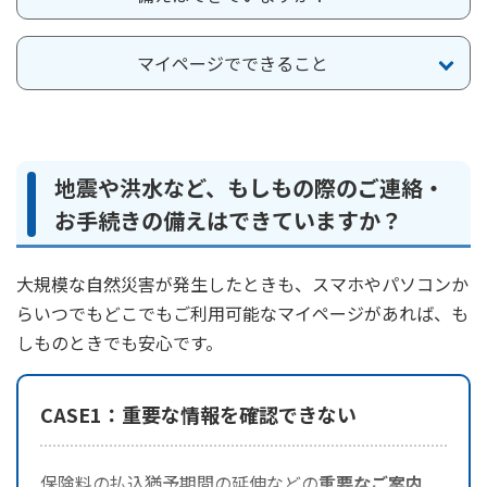
ご契約内容の確認
健康情報
お客さまに関する情報等の確認の取り組み
マイページでできること
ご契約手続きの流れ
かんぽブランド
保険料のお払込方法
かんぽアプリ～かんぽの健康と安心を手のひらに～
各種サービス・お知らせ
地震や洪水など、もしもの際のご連絡・
保険用語集
かんぽプラチナライフサービス
お手続きの備えはできていますか？
お問い合わせ
かんぽ生命のサステナビリティ
ご契約のしおり・約款（Web約款）
大規模な自然災害が発生したときも、スマホやパソコンか
すこやか健康ラボ
らいつでもどこでもご利用可能なマイページがあれば、も
保険用語集
しものときでも安心です。
お問い合わせ
お客さまの声／お客さまサービス向上の取組み
CASE1：重要な情報を確認できない
ラジオ体操・みんなの体操
ラジオ体操ポータルサイト
保険料の払込猶予期間の延伸などの
重要なご案内