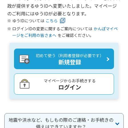
政が提供するゆうIDへ変更いたしました。マイページ
かんぽ生命について
終身保険
のご利用にはゆうIDが必要となります。
法人のお客さま向け商品一覧
養老保険
ゆうIDについては
こちら
目的から探す
よくあるご質問
かんぽ生命について
かんぽのLifeサポートナビ
定期保険
ログインIDの変更に関するご案内については
かんぽマイペ
お手続き一覧
お役立ち情報
ージをご利用の皆さまへ
をご確認ください。
学資保険
きっかけ・できごとから探す
お問い合わせ
かんぽ生命の団体取扱い
長寿支援保険
法人向け資料請求
初めて使う（利用者登録が必要です）
お見積りシミュレーション
サステナビリティ
新規登録
ご挨拶
保険
資料請求
お問い合わせ先
経営理念・経営戦略
医療
マイページでできること
株主・投資家のみなさまへ
会社概要
お金
マイページからお手続きする
新規登録
ログイン
財務情報
子育て
ログイン
採用情報
株主・投資家のみなさまへ
ライフプラン
保険の探し方のポイント
日本郵政グループとしての取り組み
保険かんたん診断
English
採用情報
これからのライフイベントでかかる費用とは？
地震や洪水など、もしもの際のご連絡・お手続きの
CM・オウンドメディア／ソーシャルメディア
備えはできていますか？