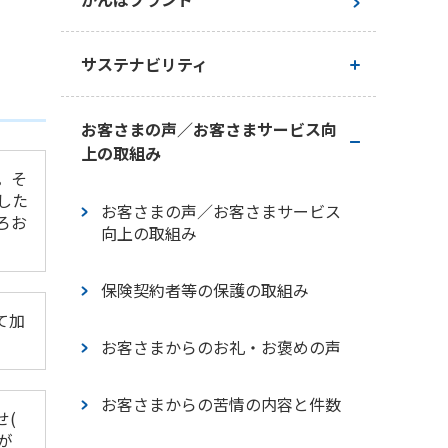
経営理念・経営戦略
サステナビリティ
会社概要
かんぽ生命のサステナビリティ
お客さまの声／お客さまサービス向
上の取組み
ガバナンス
。そ
トップメッセージ
した
お客さまの声／お客さまサービス
お客さま本位の業務運営に関する
ろお
向上の取組み
サステナビリティの考え方
基本方針
保険契約者等の保護の取組み
マテリアリティ
て加
お客さまからのお礼・お褒めの声
環境
お客さまからの苦情の内容と件数
社会
せ(
が