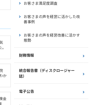
お客さま満足度調査
ガバナンス
お客さまの声を経営に活かした改
サステナブル投資
善事例
ステークホルダーエンゲージメン
お客さまの声を経営改善に活かす
ト
態勢
気
た。
社外からの評価・イニシアチブへ
の賛同
財務情報
ESGライブラリ・インデックス
院
統合報告書（ディスクロージャー
わか
誌）
電子公告
険金
ま