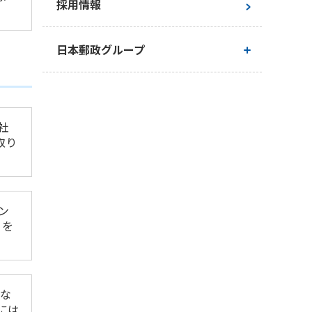
採用情報
日本郵政グループ
日本郵政グループとしての取り組み
社
日本郵政グループ行動憲章
取り
ン
リを
がな
には