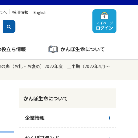
まへ
採用情報
English
マイページ
ログイン
お役立ち情報
かんぽ生命について
の声（お礼・お褒め）2022年度 上半期（2022年4月～
かんぽ生命について
企業情報
ご挨拶
かんぽブランド