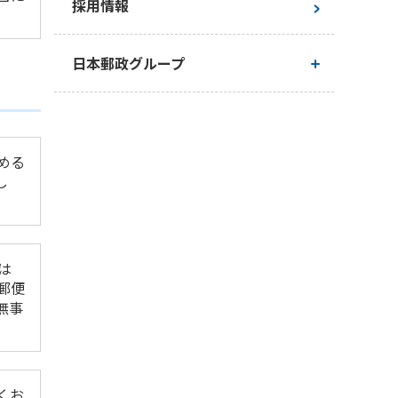
採用情報
日本郵政グループ
日本郵政グループとしての取り組み
める
日本郵政グループ行動憲章
し
は
郵便
無事
くお