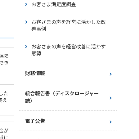
お客さま満足度調査
ガバナンス
お客さまの声を経営に活かした改
サステナブル投資
善事例
ステークホルダーエンゲージメン
お客さまの声を経営改善に活かす
ト
態勢
保険
でき
社外からの評価・イニシアチブへ
の賛同
財務情報
ESGライブラリ・インデックス
した
統合報告書（ディスクロージャー
終え
誌）
電子公告
金が
当に