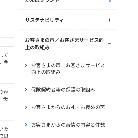
経営理念・経営戦略
サステナビリティ
会社概要
かんぽ生命のサステナビリティ
お客さまの声／お客さまサービス向
上の取組み
ガバナンス
して
トップメッセージ
。今
お客さまの声／お客さまサービス
お客さま本位の業務運営に関する
向上の取組み
サステナビリティの考え方
基本方針
保険契約者等の保護の取組み
マテリアリティ
りが
、母
お客さまからのお礼・お褒めの声
環境
お客さまからの苦情の内容と件数
社会
いた
で良