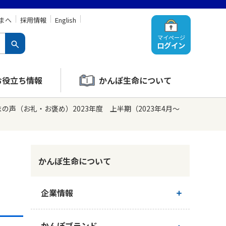
まへ
採用情報
English
マイページ
ログイン
お役立ち情報
かんぽ生命について
の声（お礼・お褒め）2023年度 上半期（2023年4月～
かんぽ生命について
企業情報
ご挨拶
かんぽブランド