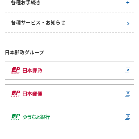
ご契約内容の確認
各種お手続き
かんぽ生命について
終身保険
法人のお客さま向け商品一覧
お手続き一覧
養老保険
各種サービス・お知らせ
目的から探す
よくあるご質問
かんぽ生命について
かんぽのLifeサポートナビ
定期保険
お手続き一覧
お役立ち情報
学資保険
きっかけ・できごとから探す
お問い合わせ
かんぽ生命の団体取扱い
長寿支援保険
日本郵政
グループ
法人向け資料請求
お見積りシミュレーション
サステナビリティ
ご挨拶
保険
資料請求
お問い合わせ先
経営理念・経営戦略
医療
マイページでできること
株主・投資家のみなさまへ
会社概要
お金
新規登録
財務情報
子育て
ログイン
採用情報
株主・投資家のみなさまへ
ライフプラン
保険の探し方のポイント
日本郵政グループとしての取り組み
保険かんたん診断
English
採用情報
これからのライフイベントでかかる費用とは？
CM・オウンドメディア／ソーシャルメディア