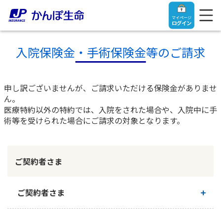
マイページ
ログイン
入院保険金・手術保険金等のご請求
申し訳ございませんが、ご請求いただける保険金がありませ
トップ
ん。
医療特約以外の特約では、入院をされた場合や、入院中に手
ご契約者さま
術等を受けられた場合にご請求の対象となります。
保険をご検討中のお客さま
ご契約者さま
ご契約者さま
マイページログイン
法人のお客さま
保険をご検討中のお客さま
ご契約者さま
お役立ち情報
【まずはご相談ください】企業経営でお悩みの方はこ
入院保険金・手術保険金のご請求
ちら