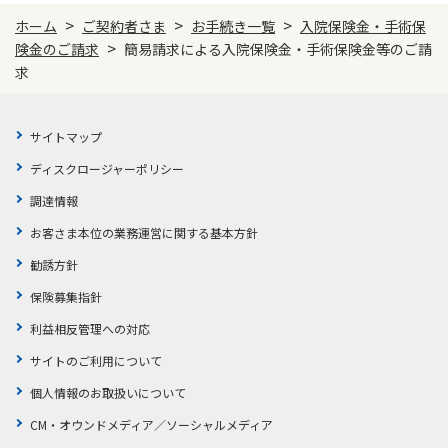
ご契約内容の確認
健康情報
>
>
>
ホーム
ご契約者さま
お手続き一覧
入院保険金・手術保
お客さまに関する情報等の確認の取り組み
>
険金のご請求
簡易請求による入院保険金・手術保険金等のご請
求
ご契約手続きの流れ
かんぽブランド
保険料のお払込方法
サイトマップ
かんぽアプリ～かんぽの健康と安心を手のひらに～
各種サービス・お知らせ
ディスクロージャーポリシー
保険用語集
かんぽプラチナライフサービス
調達情報
お問い合わせ
お客さま本位の業務運営に関する基本方針
かんぽ生命のサステナビリティ
ご契約のしおり・約款（Web約款）
勧誘方針
すこやか健康ラボ
保険用語集
保険募集指針
お問い合わせ
利益相反管理への対応
サイトのご利用について
お客さまの声／お客さまサービス向上の取組み
ラジオ体操・みんなの体操
個人情報のお取扱いについて
ラジオ体操ポータルサイト
CM・オウンドメディア／ソーシャルメディア