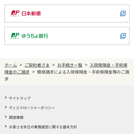
ご契約内容の確認
健康情報
お客さまに関する情報等の確認の取り組み
ご契約手続きの流れ
かんぽブランド
保険料のお払込方法
かんぽアプリ～かんぽの健康と安心を手のひらに～
各種サービス・お知らせ
保険用語集
かんぽプラチナライフサービス
>
>
>
ホーム
ご契約者さま
お手続き一覧
入院保険金・手術保
お問い合わせ
>
かんぽ生命のサステナビリティ
険金のご請求
簡易請求による入院保険金・手術保険金等のご請
ご契約のしおり・約款（Web約款）
求
すこやか健康ラボ
保険用語集
お問い合わせ
サイトマップ
ディスクロージャーポリシー
お客さまの声／お客さまサービス向上の取組み
ラジオ体操・みんなの体操
調達情報
ラジオ体操ポータルサイト
お客さま本位の業務運営に関する基本方針