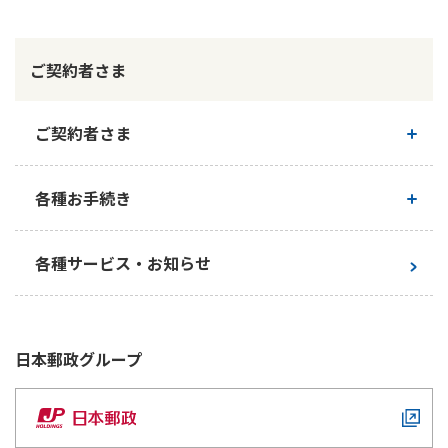
かんぽ生命について
終身保険
法人のお客さま向け商品一覧
養老保険
ご契約者さま
目的から探す
よくあるご質問
かんぽ生命について
かんぽのLifeサポートナビ
定期保険
お手続き一覧
お役立ち情報
学資保険
ご契約者さま
きっかけ・できごとから探す
お問い合わせ
かんぽ生命の団体取扱い
長寿支援保険
法人向け資料請求
ご契約内容の確認
お見積りシミュレーション
各種お手続き
サステナビリティ
ご挨拶
保険
資料請求
お問い合わせ先
経営理念・経営戦略
医療
お手続き一覧
各種サービス・お知らせ
マイページでできること
株主・投資家のみなさまへ
会社概要
お金
新規登録
財務情報
子育て
ログイン
採用情報
株主・投資家のみなさまへ
ライフプラン
保険の探し方のポイント
日本郵政
グループ
日本郵政グループとしての取り組み
保険かんたん診断
English
採用情報
これからのライフイベントでかかる費用とは？
CM・オウンドメディア／ソーシャルメディア