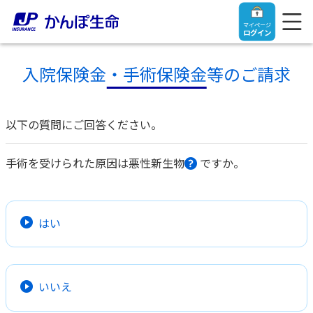
マイページ
ログイン
入院保険金・手術保険金等のご請求
以下の質問にご回答ください。
トップ
手術を受けられた原因は悪性新生物
ですか。
ご契約者さま
保険をご検討中のお客さま
ご契約者さま
はい
マイページログイン
法人のお客さま
保険をご検討中のお客さま
いいえ
お役立ち情報
【まずはご相談ください】企業経営でお悩みの方はこ
入院保険金・手術保険金のご請求
ちら