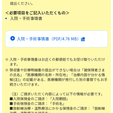
ご契約内容の確認
提出ください。
健康情報
お客さまに関する情報等の確認の取り組み
＜必要項目をご記入いただくもの＞
入院・手術事情書
ご契約手続きの流れ
かんぽブランド
保険料のお払込方法
かんぽアプリ～かんぽの健康と安心を手のひらに～
入院・手術事情書（PDF/
4.76 MB
）
各種サービス・お知らせ
保険用語集
かんぽプラチナライフサービス
お問い合わせ
入院・手術事情書はお近くの郵便局でもお受け取りいただけ
かんぽ生命のサステナビリティ
ます。
ご契約のしおり・約款（Web約款）
すこやか健康ラボ
領収書や診療明細書の提出ができない場合は「被保険者さま
保険用語集
の氏名」「医療機関の名称・所在地」「治療内容が分かる情
報(注)」の記載がある、医療機関が発行した別の書類でもお手
お問い合わせ
続きいただけます。
お客さまの声／お客さまサービス向上の取組み
（注）ご請求いただく内容によって以下の情報が必要です。
■入院保険金のご請求：「入院期間」
ラジオ体操・みんなの体操
■手術保険金のご請求：「手術名」
ラジオ体操ポータルサイト
■放射線治療・温熱療法にかかる保険金のご請求：「放射線