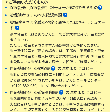
＜ご準備いただくもの＞
保険証券（保険証書）記号番号が確認できるもの
かんぽ生命について
終身保険
法人のお客さま向け商品一覧
被保険者さまの本人確認書類
養老保険
被保険者さま名義の預貯金通帳またはキャッシュカー
目的から探す
よくあるご質問
かんぽ生命について
かんぽのLifeサポートナビ
定期保険
ド
お手続き一覧
お役立ち情報
学資保険
※学資保険（はじめのかんぽ）でご請求の場合は、保険契約
きっかけ・できごとから探す
お問い合わせ
かんぽ生命の団体取扱い
者さまです。
長寿支援保険
ただし、被保険者さまの本人確認書類はご準備ください。
法人向け資料請求
お見積りシミュレーション
※学資保険等でご請求の場合には、下部の「学資保険・育英
サステナビリティ
ご挨拶
保険
年金付学資保険・成人保険でご請求の場合」の箇所や「保険
資料請求
お問い合わせ先
経営理念・経営戦略
金受取人さま※が未成年の場合」の箇所もご確認ください。
医療
マイページでできること
医療機関発行の領収書
の原本またはコピー
株主・投資家のみなさまへ
会社概要
お金
新規登録
※乳幼児医療費助成制度等を利用したことにより、医療機関
財務情報
子育て
から領収書が発行されない場合は、かんぽコールセンター
ログイン
採用情報
（0120-552-950）までお問い合わせください。
株主・投資家のみなさまへ
ライフプラン
保険の探し方のポイント
医療機関発行の診療明細書
の原本またはコピー
日本郵政グループとしての取り組み
保険かんたん診断
English
※診療明細書に記載された手術名が「創傷処理」の場合で、
採用情報
これからのライフイベントでかかる費用とは？
実際に受けた手術が異なるときは、手術名を正確に把握する
ため、「手術同意書」や「入院診療計画書」等のコピーもご
CM・オウンドメディア／ソーシャルメディア