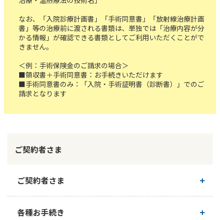
治療・温熱療法の技術名」
なお、「入院診療計画書」「手術同意書」「放射線治療計画
かんぽジャンクション
書」等の治療前に渡される書類は、単独では「治療内容が分
かる情報」が確認できる書類としてご利用いただくことがで
きません。
＜例：手術保険金のご請求の場合＞
■領収書＋手術同意書：お手続きいただけます
■手術同意書のみ：「入院・手術証明書（診断書）」でのご
請求となります
ご契約者さま
ご契約者さま
ご契約内容の確認
各種お手続き