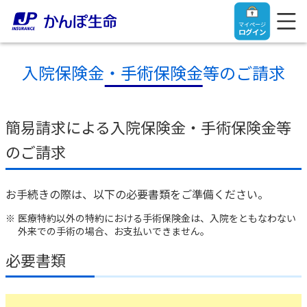
マイページ
ログイン
入院保険金・手術保険金等のご請求
トップ
簡易請求による入院保険金・手術保険金等
のご請求
ご契約者さま
お手続きの際は、以下の必要書類をご準備ください。
保険をご検討中のお客さま
ご契約者さま
医療特約以外の特約における手術保険金は、入院をともなわない
外来での手術の場合、お支払いできません。
マイページログイン
法人のお客さま
保険をご検討中のお客さま
必要書類
お役立ち情報
【まずはご相談ください】企業経営でお悩みの方はこ
入院保険金・手術保険金のご請求
ちら