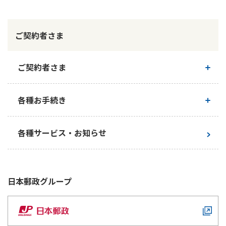
かんぽ生命について
終身保険
法人のお客さま向け商品一覧
養老保険
ご契約者さま
目的から探す
よくあるご質問
かんぽ生命について
かんぽのLifeサポートナビ
定期保険
お手続き一覧
お役立ち情報
学資保険
ご契約者さま
きっかけ・できごとから探す
お問い合わせ
かんぽ生命の団体取扱い
長寿支援保険
法人向け資料請求
ご契約内容の確認
お見積りシミュレーション
各種お手続き
サステナビリティ
ご挨拶
保険
資料請求
お問い合わせ先
経営理念・経営戦略
医療
お手続き一覧
各種サービス・お知らせ
マイページでできること
株主・投資家のみなさまへ
会社概要
お金
新規登録
財務情報
子育て
ログイン
採用情報
株主・投資家のみなさまへ
ライフプラン
保険の探し方のポイント
日本郵政
グループ
日本郵政グループとしての取り組み
保険かんたん診断
English
採用情報
これからのライフイベントでかかる費用とは？
CM・オウンドメディア／ソーシャルメディア