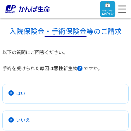
マイページ
ログイン
入院保険金・手術保険金等のご請求
以下の質問にご回答ください。
トップ
手術を受けられた原因は悪性新生物
ですか。
ご契約者さま
保険をご検討中のお客さま
ご契約者さま
はい
マイページログイン
法人のお客さま
保険をご検討中のお客さま
いいえ
お役立ち情報
【まずはご相談ください】企業経営でお悩みの方はこ
入院保険金・手術保険金のご請求
ちら