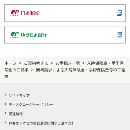
ご契約内容の確認
健康情報
お客さまに関する情報等の確認の取り組み
ご契約手続きの流れ
かんぽブランド
保険料のお払込方法
かんぽアプリ～かんぽの健康と安心を手のひらに～
各種サービス・お知らせ
保険用語集
かんぽプラチナライフサービス
>
>
>
ホーム
ご契約者さま
お手続き一覧
入院保険金・手術保
お問い合わせ
>
かんぽ生命のサステナビリティ
険金のご請求
簡易請求による入院保険金・手術保険金等のご請
ご契約のしおり・約款（Web約款）
求
すこやか健康ラボ
保険用語集
お問い合わせ
サイトマップ
ディスクロージャーポリシー
お客さまの声／お客さまサービス向上の取組み
ラジオ体操・みんなの体操
調達情報
ラジオ体操ポータルサイト
お客さま本位の業務運営に関する基本方針