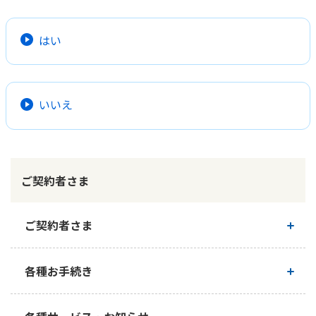
領収書や診療明細書がお手元にない方でも、次の3つの
かんぽ生命について
記載がある、医療機関が発行した別の書類がある場合は
終身保険
「はい」を選択してください。
はい
法人のお客さま向け商品一覧
養老保険
目的から探す
「被保険者さまの氏名」
よくあるご質問
かんぽ生命について
かんぽのLifeサポートナビ
定期保険
お手続き一覧
「医療機関の名称・所在地」
お役立ち情報
学資保険
きっかけ・できごとから探す
「治療内容が分かる情報※」
いいえ
お問い合わせ
かんぽ生命の団体取扱い
長寿支援保険
ご請求いただく内容によって以下の情報が必要です。
法人向け資料請求
お見積りシミュレーション
■入院保険金のご請求：「入院期間」
サステナビリティ
ご挨拶
保険
■手術保険金のご請求：「手術名」
資料請求
■放射線治療・温熱療法にかかる保険金のご請求：「放射線
お問い合わせ先
経営理念・経営戦略
医療
ご契約者さま
治療・温熱療法の技術名」
マイページでできること
株主・投資家のみなさまへ
会社概要
お金
なお、「入院診療計画書」「手術同意書」「放射線治療計画
新規登録
財務情報
子育て
書」等の治療前に渡される書類は、単独では「治療内容が分
ご契約者さま
ログイン
かる情報」が確認できる書類としてご利用いただくことがで
採用情報
株主・投資家のみなさまへ
ライフプラン
保険の探し方のポイント
きません。
日本郵政グループとしての取り組み
ご契約内容の確認
各種お手続き
保険かんたん診断
＜例：手術保険金のご請求の場合＞
English
採用情報
■領収書＋手術同意書 →○（「はい」を選択してくださ
これからのライフイベントでかかる費用とは？
い）
CM・オウンドメディア／ソーシャルメディア
お手続き一覧
■手術同意書のみ→×（「いいえ」を選択してください）