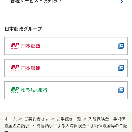
各種サービス・お知らせ
ご契約内容の確認
健康情報
お客さまに関する情報等の確認の取り組み
ご契約手続きの流れ
日本郵政
グループ
かんぽブランド
保険料のお払込方法
かんぽアプリ～かんぽの健康と安心を手のひらに～
各種サービス・お知らせ
保険用語集
かんぽプラチナライフサービス
お問い合わせ
かんぽ生命のサステナビリティ
ご契約のしおり・約款（Web約款）
すこやか健康ラボ
保険用語集
お問い合わせ
お客さまの声／お客さまサービス向上の取組み
ラジオ体操・みんなの体操
>
>
>
ホーム
ご契約者さま
お手続き一覧
入院保険金・手術保
>
ラジオ体操ポータルサイト
険金のご請求
簡易請求による入院保険金・手術保険金等のご請