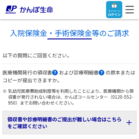
マイページ
ログイン
入院保険金・手術保険金等のご請求
以下の質問にご回答ください。
トップ
医療機関発行の領収書
および診療明細書
の原本または
ご契約者さま
コピーが提出できますか。
乳幼児医療費助成制度等を利用したことにより、医療機関から領
保険をご検討中のお客さま
ご契約者さま
収書が発行されない場合は、かんぽコールセンター（0120-552-
950）までお問い合わせください。
マイページログイン
法人のお客さま
保険をご検討中のお客さま
領収書や診療明細書のご提出が難しい場合はこちら
をご確認ください
お役立ち情報
【まずはご相談ください】企業経営でお悩みの方はこ
入院保険金・手術保険金のご請求
ちら