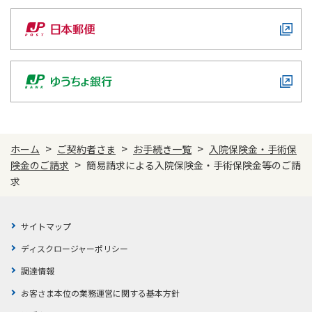
ご契約内容の確認
健康情報
お客さまに関する情報等の確認の取り組み
ご契約手続きの流れ
かんぽブランド
保険料のお払込方法
かんぽアプリ～かんぽの健康と安心を手のひらに～
各種サービス・お知らせ
保険用語集
かんぽプラチナライフサービス
>
>
>
ホーム
ご契約者さま
お手続き一覧
入院保険金・手術保
お問い合わせ
>
険金のご請求
簡易請求による入院保険金・手術保険金等のご請
かんぽ生命のサステナビリティ
ご契約のしおり・約款（Web約款）
求
すこやか健康ラボ
保険用語集
お問い合わせ
サイトマップ
ディスクロージャーポリシー
お客さまの声／お客さまサービス向上の取組み
調達情報
ラジオ体操・みんなの体操
お客さま本位の業務運営に関する基本方針
ラジオ体操ポータルサイト