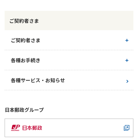
かんぽ生命について
終身保険
法人のお客さま向け商品一覧
ご契約者さま
養老保険
目的から探す
よくあるご質問
かんぽ生命について
かんぽのLifeサポートナビ
定期保険
お手続き一覧
お役立ち情報
ご契約者さま
学資保険
きっかけ・できごとから探す
お問い合わせ
かんぽ生命の団体取扱い
長寿支援保険
法人向け資料請求
ご契約内容の確認
各種お手続き
お見積りシミュレーション
サステナビリティ
ご挨拶
保険
資料請求
お問い合わせ先
経営理念・経営戦略
医療
お手続き一覧
各種サービス・お知らせ
マイページでできること
株主・投資家のみなさまへ
会社概要
お金
新規登録
財務情報
子育て
ログイン
採用情報
株主・投資家のみなさまへ
ライフプラン
保険の探し方のポイント
日本郵政
グループ
日本郵政グループとしての取り組み
保険かんたん診断
English
採用情報
これからのライフイベントでかかる費用とは？
CM・オウンドメディア／ソーシャルメディア