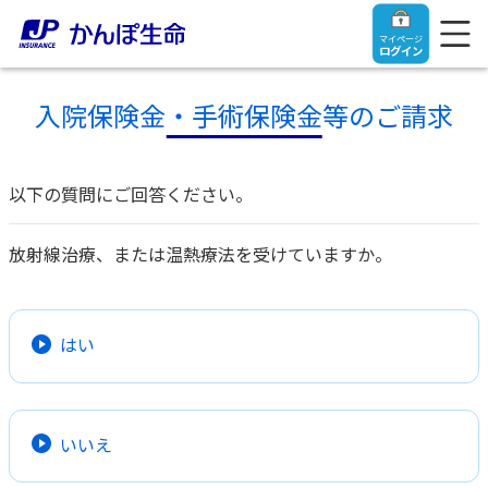
マイページ
ログイン
入院保険金・手術保険金等のご請求
以下の質問にご回答ください。
トップ
放射線治療、または温熱療法を受けていますか。
ご契約者さま
保険をご検討中のお客さま
ご契約者さま
はい
マイページログイン
法人のお客さま
保険をご検討中のお客さま
いいえ
お役立ち情報
【まずはご相談ください】企業経営でお悩みの方はこ
入院保険金・手術保険金のご請求
ちら