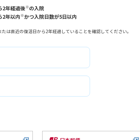
※
ら2年経過後
の入院
※
ら2年以内
かつ入院日数が5日以内
または直近の復活日から2年経過していることを確認してください。