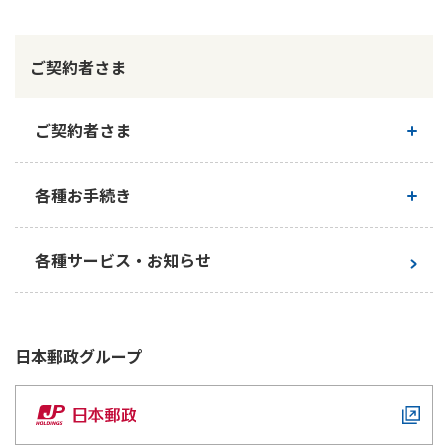
かんぽ生命について
終身保険
法人のお客さま向け商品一覧
ご契約者さま
養老保険
目的から探す
よくあるご質問
かんぽ生命について
かんぽのLifeサポートナビ
定期保険
お手続き一覧
お役立ち情報
ご契約者さま
学資保険
きっかけ・できごとから探す
お問い合わせ
かんぽ生命の団体取扱い
長寿支援保険
法人向け資料請求
ご契約内容の確認
各種お手続き
お見積りシミュレーション
サステナビリティ
ご挨拶
保険
資料請求
お問い合わせ先
経営理念・経営戦略
医療
お手続き一覧
各種サービス・お知らせ
マイページでできること
株主・投資家のみなさまへ
会社概要
お金
新規登録
財務情報
子育て
ログイン
採用情報
株主・投資家のみなさまへ
ライフプラン
保険の探し方のポイント
日本郵政
グループ
日本郵政グループとしての取り組み
保険かんたん診断
English
採用情報
これからのライフイベントでかかる費用とは？
CM・オウンドメディア／ソーシャルメディア