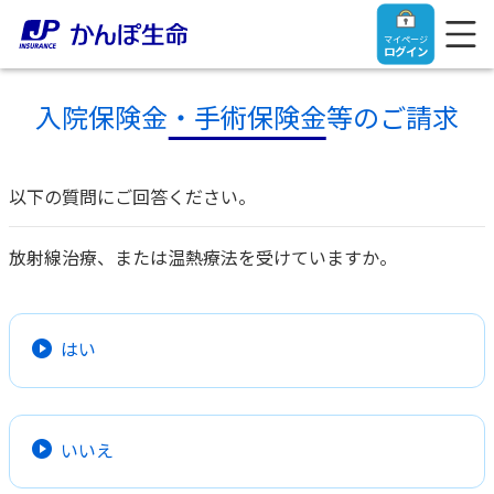
マイページ
ログイン
入院保険金・手術保険金等のご請求
以下の質問にご回答ください。
トップ
放射線治療、または温熱療法を受けていますか。
ご契約者さま
保険をご検討中のお客さま
ご契約者さま
はい
マイページログイン
法人のお客さま
保険をご検討中のお客さま
いいえ
お役立ち情報
【まずはご相談ください】企業経営でお悩みの方はこ
入院保険金・手術保険金のご請求
ちら