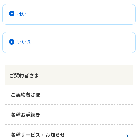
かんぽ生命について
終身保険
はい
法人のお客さま向け商品一覧
養老保険
目的から探す
よくあるご質問
かんぽ生命について
かんぽのLifeサポートナビ
定期保険
お手続き一覧
お役立ち情報
学資保険
いいえ
きっかけ・できごとから探す
お問い合わせ
かんぽ生命の団体取扱い
長寿支援保険
法人向け資料請求
お見積りシミュレーション
サステナビリティ
ご挨拶
保険
資料請求
ご契約者さま
お問い合わせ先
経営理念・経営戦略
医療
マイページでできること
株主・投資家のみなさまへ
会社概要
お金
新規登録
ご契約者さま
財務情報
子育て
ログイン
採用情報
株主・投資家のみなさまへ
ライフプラン
保険の探し方のポイント
ご契約内容の確認
各種お手続き
日本郵政グループとしての取り組み
保険かんたん診断
English
採用情報
これからのライフイベントでかかる費用とは？
お手続き一覧
各種サービス・お知らせ
CM・オウンドメディア／ソーシャルメディア