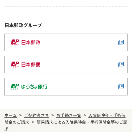
ご契約内容の確認
健康情報
お客さまに関する情報等の確認の取り組み
日本郵政
グループ
ご契約手続きの流れ
かんぽブランド
保険料のお払込方法
かんぽアプリ～かんぽの健康と安心を手のひらに～
各種サービス・お知らせ
保険用語集
かんぽプラチナライフサービス
お問い合わせ
かんぽ生命のサステナビリティ
ご契約のしおり・約款（Web約款）
すこやか健康ラボ
保険用語集
お問い合わせ
お客さまの声／お客さまサービス向上の取組み
>
>
>
ホーム
ご契約者さま
お手続き一覧
入院保険金・手術保
ラジオ体操・みんなの体操
>
険金のご請求
簡易請求による入院保険金・手術保険金等のご請
ラジオ体操ポータルサイト
求