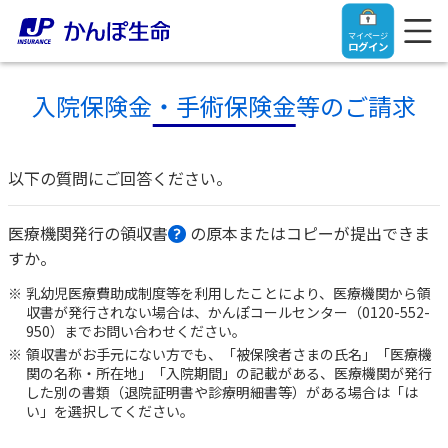
マイページ
ログイン
入院保険金・手術保険金等のご請求
以下の質問にご回答ください。
トップ
医療機関発行の領収書
の原本またはコピーが提出できま
ご契約者さま
すか。
乳幼児医療費助成制度等を利用したことにより、医療機関から領
保険をご検討中のお客さま
ご契約者さま
収書が発行されない場合は、かんぽコールセンター（0120-552-
950）までお問い合わせください。
領収書がお手元にない方でも、「被保険者さまの氏名」「医療機
マイページログイン
法人のお客さま
保険をご検討中のお客さま
関の名称・所在地」「入院期間」の記載がある、医療機関が発行
した別の書類（退院証明書や診療明細書等）がある場合は「は
い」を選択してください。
お役立ち情報
【まずはご相談ください】企業経営でお悩みの方はこ
入院保険金・手術保険金のご請求
ちら