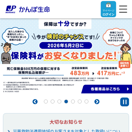
マイページ
ログイン
トップ
ご契約者さま
保険をご検討中のお客さま
ご契約者さま
マイページログイン
法人のお客さま
保険をご検討中のお客さま
大切なお知らせ
お役立ち情報
【まずはご相談ください】企業経営でお悩みの方はこ
入院保険金・手術保険金のご請求
ちら
災害救助法適用地域のお客さまを対象とした取扱いについ