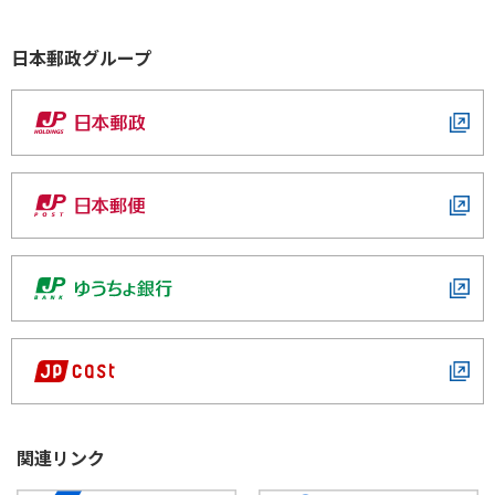
2026年07月23日
取引時確認に関するお客さまへのお願い
かんぽ生命の社員を装った詐欺等の金融犯罪にご注意
日本郵政グループ
ください。
システムメンテナンスのお知らせ
マイナンバー制度について
かんぽ生命では、原則「訪問による現金のお取扱い」
2026年07月13日
重要
生命保険契約者保護機構について
を行っておりません。
令和8年7月滋賀県甲賀市の土砂崩れに対する非常取扱い
の実施について
現金・保険証券（書）等のお預かりについて
「特定の社員しか取り扱えない、特別な高金利の貯
金や保険等」はございません。
FATCAに関するお客さまへのお願い
2026年07月02日
かんぽ生命のサービスに関わる非公式のスマートフォ
かんぽ生命と新世代J-POPボーイズグループ「aoen」が
ご契約に関する重要なお知らせ
ン向けアプリにご注意ください。
ラジオ体操！
非居住者に係る金融口座情報の自動的交換のため
「JAPAN POSTジャパン」や「日本郵政」等を名乗
の報告制度に関するお客さまへのお願い
って小包の配達を装った不審メールにご注意くださ
関連リンク
い。
お手紙等でお客さまに関する情報等を定期的に確