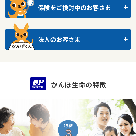
ご契約内容の確認
保険をご検討中のお客さま
健康情報
お客さまに関する情報等の確認の取り組み
マイページ
マイページのご案内
トップへ
ご契約手続きの流れ
かんぽブランド
法人のお客さま
保険料のお払込方法
かんぽアプリ～かんぽの健康と安心を手のひらに～
これからの保障を考える
各種サービス・お知らせ
新規登録
ログイン
保険用語集
かんぽプラチナライフサービス
探し方のポイント
トップへ
お問い合わせ
かんぽ生命のサステナビリティ
心配ごとから探す
お手続き一覧
ご契約のしおり・約款（Web約款）
法人のお客さま向け商品一覧
すこやか健康ラボ
かんぽ生命の
特徴
保険用語集
生活の変化から探す
保険金等のご請求
目的から探す
お問い合わせ
保険かんたん診断
ご住所・電話番号のご変更
お役立ち情報
お客さまの声／お客さまサービス向上の取組み
ラジオ体操・みんなの体操
保険の知識を深める
契約者貸付のご請求
かんぽ生命の団体取扱い
ラジオ体操ポータルサイト
お見積りシミュレーション
きっかけ・できごとから探す