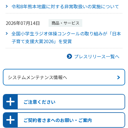
令和8年熊本地震に対する非常取扱いの実施について
2026年07月14日
商品・サービス
全国小学生ラジオ体操コンクールの取り組みが「日本
子育て支援大賞2026」を受賞
プレスリリース一覧へ
2026年07月31日
重要
システムメンテナンス情報へ
令和8年熊本地震に対する非常取扱い・特別取扱いの実
施について
ご注意ください
2026年07月31日
かんぽ生命を装った不審メールやSMSにご注意くだ
ご契約者さまへのお願い・ご案内
「統合報告書（ディスクロージャー誌）2026」の掲載
さい。