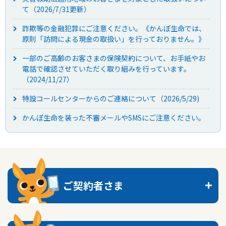
て（2026/7/31更新）
かんぽ生命について
終身保険
詐欺等の金融犯罪にご注意ください。《かんぽ生命では、
法人のお客さま向け商品一覧
養老保険
原則「訪問による現金の取扱い」を行っておりません。》
目的から探す
よくあるご質問
かんぽ生命について
かんぽのLifeサポートナビ
定期保険
お手続き一覧
一部のご高齢のお客さまの保険契約について、お手紙やお
お役立ち情報
学資保険
電話で確認させていただく取り組みを行っています。
きっかけ・できごとから探す
お問い合わせ
かんぽ生命の団体取扱い
（2024/11/27）
長寿支援保険
法人向け資料請求
特設コールセンターからのご連絡について（2026/5/29)
お見積りシミュレーション
サステナビリティ
ご挨拶
保険
資料請求
かんぽ生命を装った不審メールやSMSにご注意ください。
お問い合わせ先
経営理念・経営戦略
医療
マイページでできること
株主・投資家のみなさまへ
会社概要
お金
新規登録
財務情報
子育て
ログイン
採用情報
株主・投資家のみなさまへ
ライフプラン
保険の探し方のポイント
ご契約者さま
日本郵政グループとしての取り組み
保険かんたん診断
English
採用情報
これからのライフイベントでかかる費用とは？
トップへ
CM・オウンドメディア／ソーシャルメディア