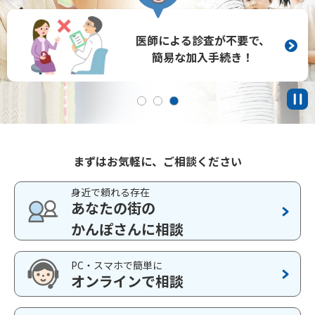
かんぽジャンクション
ご契約手続きの流れ
安定した財務基盤で
日本全国どこでも
医師による診査が不要で、
100年以上
お客さまの
お手続き可能！
簡易な加入手続き！
生活をサポート！
まずはお気軽に、ご相談ください
身近で頼れる存在
あなたの街の
かんぽさんに相談
PC・スマホで簡単に
オンラインで相談