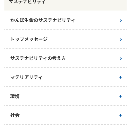
サステナビリティ
ご契約内容の確認
健康情報
お客さまに関する情報等の確認の取り組み
かんぽ生命のサステナビリティ
ご契約手続きの流れ
かんぽブランド
保険料のお払込方法
トップメッセージ
かんぽアプリ～かんぽの健康と安心を手のひらに～
各種サービス・お知らせ
保険用語集
かんぽプラチナライフサービス
サステナビリティの考え方
お問い合わせ
かんぽ生命のサステナビリティ
ご契約のしおり・約款（Web約款）
マテリアリティ
すこやか健康ラボ
保険用語集
マテリアリティ（重要課題）
お問い合わせ
環境
お客さまの声／お客さまサービス向上の取組み
マテリアリティ特定プロセス
基本的な考え方
社会
ラジオ体操・みんなの体操
ラジオ体操ポータルサイト
サステナビリティ推進状況
企業活動における環境への配慮