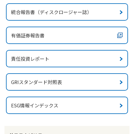
かんぽ生命について
終身保険
統合報告書（ディスクロージャー誌）
法人のお客さま向け商品一覧
養老保険
目的から探す
よくあるご質問
かんぽ生命について
かんぽのLifeサポートナビ
定期保険
お手続き一覧
有価証券報告書
お役立ち情報
学資保険
きっかけ・できごとから探す
お問い合わせ
かんぽ生命の団体取扱い
長寿支援保険
法人向け資料請求
責任投資レポート
お見積りシミュレーション
サステナビリティ
ご挨拶
保険
資料請求
お問い合わせ先
経営理念・経営戦略
医療
マイページでできること
GRIスタンダード対照表
株主・投資家のみなさまへ
会社概要
お金
新規登録
財務情報
子育て
ログイン
採用情報
株主・投資家のみなさまへ
ライフプラン
ESG情報インデックス
保険の探し方のポイント
日本郵政グループとしての取り組み
保険かんたん診断
English
採用情報
これからのライフイベントでかかる費用とは？
CM・オウンドメディア／ソーシャルメディア