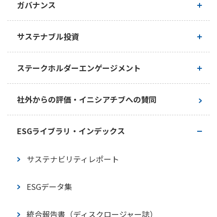
人権
ガバナンス
かんぽジャンクション
価値創造プロセス
気候変動への取り組み
人的資本経営
コーポレートガバナンス
サステナブル投資
生物多様性保全への取り組み
企業風土改革・キャリア形成支援
取締役会の実効性評価
サステナブル投資方針・推進体制等
ステークホルダーエンゲージメント
人材確保・人材育成
内部統制の取り組み
サステナブル投資の手法・投資事例
基本的な考え方
社外からの評価・イニシアチブへの賛同
ダイバーシティ・柔軟な働き方の推進
コンプライアンス（法令等の遵守）の徹底・腐敗
スチュワードシップ活動
お客さまとの対話
の防止
ESGライブラリ・インデックス
安全衛生・健康経営
株主・投資家との対話
リスクマネジメント
サステナビリティレポート
労働基準
従業員
情報セキュリティ
ESGデータ集
社会貢献活動
地域・社会
適正な税務の取り組み
統合報告書（ディスクロージャー誌）