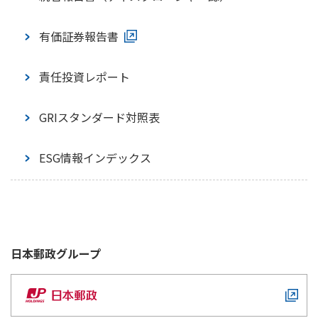
障がいのあるお客さまへの対応
有識者ダイアログ
営業社員・募集代理店への教育
有価証券報告書
災害時の特別な取扱い
アセットオーナー・プリンシプルに関する取り組
責任投資レポート
み
サプライチェーン・マネジメント
GRIスタンダード対照表
ESG情報インデックス
日本郵政
グループ