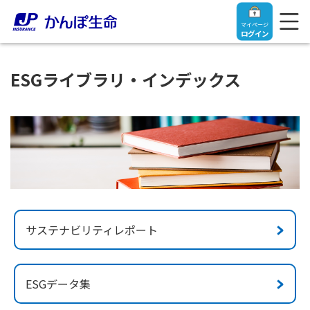
マイページ
ログイン
ESGライブラリ・インデックス
トップ
ご契約者さま
保険をご検討中のお客さま
ご契約者さま
サステナビリティレポート
マイページログイン
法人のお客さま
保険をご検討中のお客さま
ESGデータ集
お役立ち情報
【まずはご相談ください】企業経営でお悩みの方はこ
入院保険金・手術保険金のご請求
ちら